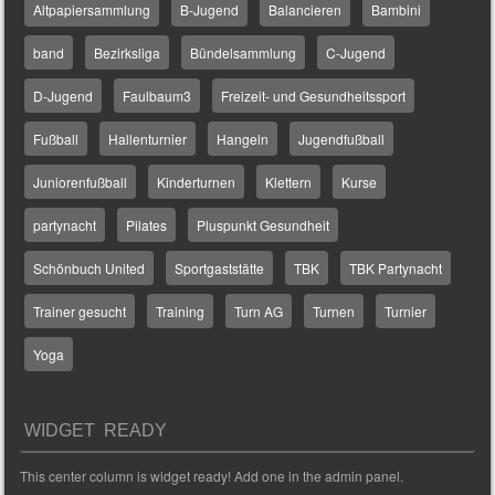
Altpapiersammlung
B-Jugend
Balancieren
Bambini
band
Bezirksliga
Bündelsammlung
C-Jugend
D-Jugend
Faulbaum3
Freizeit- und Gesundheitssport
Fußball
Hallenturnier
Hangeln
Jugendfußball
Juniorenfußball
Kinderturnen
Klettern
Kurse
partynacht
Pilates
Pluspunkt Gesundheit
Schönbuch United
Sportgaststätte
TBK
TBK Partynacht
Trainer gesucht
Training
Turn AG
Turnen
Turnier
Yoga
WIDGET READY
This center column is widget ready! Add one in the admin panel.