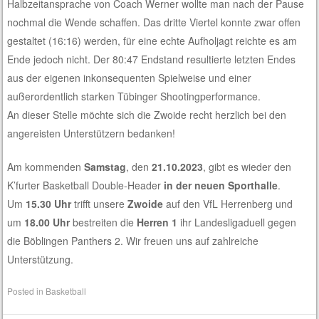
Halbzeitansprache von Coach Werner wollte man nach der Pause
nochmal die Wende schaffen. Das dritte Viertel konnte zwar offen
gestaltet (16:16) werden, für eine echte Aufholjagt reichte es am
Ende jedoch nicht. Der 80:47 Endstand resultierte letzten Endes
aus der eigenen inkonsequenten Spielweise und einer
außerordentlich starken Tübinger Shootingperformance.
An dieser Stelle möchte sich die Zwoide recht herzlich bei den
angereisten Unterstützern bedanken!
Am kommenden
Samstag
, den
21.10.2023
, gibt es wieder den
K’furter Basketball Double-Header
in der neuen Sporthalle
.
Um
15.30 Uhr
trifft unsere
Zwoide
auf den VfL Herrenberg und
um
18.00 Uhr
bestreiten die
Herren 1
ihr Landesligaduell gegen
die Böblingen Panthers 2. Wir freuen uns auf zahlreiche
Unterstützung.
Posted in
Basketball