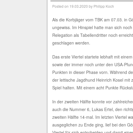
Posted on
19.03.2020
by
Philipp Koch
Als die Korbjäger vom TBK am 07.03. in G
ungewiss. Im Hinspiel hatte man sich no
Relegation als Tabellendritter noch errei
geschlagen werden.
Das erste Viertel startete lebhaft mit ei
sowie der immer noch unter den USA-Pfunde
Punkten in dieser Phase vorn. Während der 
der lettische Jagdhund Heinrich Kosel mit
Spiel halten. Mit einem acht Punkte Rückst
In der zweiten Hälfte konnte vor zahlreic
auch die Nummer 6, Lukas Ertel, den richti
zweiten Hälfte 14-mal. Im letzten Viertel w
ausgeglichen zu Ende ging, lief bei den G
Viertel für sich entscheiden und damit ein