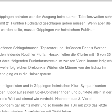
öppingen antraten war der Ausgang beim starken Tabellenzweiten sehr
ch mit 21 Punkten Rückstand geschlagen geben müssen. Wenn aber die
cht werden sollte, musste Göppingen vor heimischem Publikum
nem offenen Schlagabtausch. Topscorer und Heißsporn Dennis Werner
n leidende Routinier Florian Hosak hielten die K‘furter mit 15 von 25
darauffolgenden Punktdurststrecke im zweiten Viertel konnte lediglich
 zwei erfolgreichen Dreipunkte-Würfen die Männer von der Echaz im
and ging es in die Halbzeitpause.
hen mitgereisten und in Göppingen heimischen K’furt Sympathisanten
gen Knopf auf seinem Spiel-Controller finden und punktete allein in der
ar die Welt auf einmal wie verdreht. Nachdem das 3. Viertel
öppingern gar nichts mehr und so konnte der TBK mit 20:6 das letzte
en bärenstarken Auswärtssieg mit 70:64 feiern.