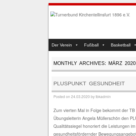
SKIP TO CONTENT
Der Verein
Fußball
Basketball
MENU
MONTHLY ARCHIVES:
MÄRZ 2020
PLUSPUNKT GESUNDHEIT
Posted on
24.03.2020
by
tbkadmin
Zum vierten Mal in Folge bekommt der TB K
Übungsleiterin Angela Müllerschön den
Qualitätssiegel honoriert die Leistungen im
gesundheitsfördernder Bewegungsangebot