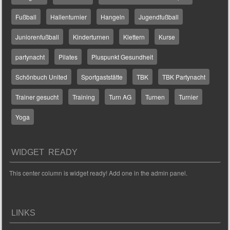
Fußball
Hallenturnier
Hangeln
Jugendfußball
Juniorenfußball
Kinderturnen
Klettern
Kurse
partynacht
Pilates
Pluspunkt Gesundheit
Schönbuch United
Sportgaststätte
TBK
TBK Partynacht
Trainer gesucht
Training
Turn AG
Turnen
Turnier
Yoga
WIDGET READY
This center column is widget ready! Add one in the admin panel.
LINKS