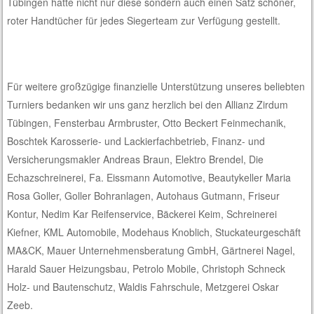
Tübingen hatte nicht nur diese sondern auch einen Satz schöner,
roter Handtücher für jedes Siegerteam zur Verfügung gestellt.
Für weitere großzügige finanzielle Unterstützung unseres beliebten
Turniers bedanken wir uns ganz herzlich bei den Allianz Zirdum
Tübingen, Fensterbau Armbruster, Otto Beckert Feinmechanik,
Boschtek Karosserie- und Lackierfachbetrieb, Finanz- und
Versicherungsmakler Andreas Braun, Elektro Brendel, Die
Echazschreinerei, Fa. Eissmann Automotive, Beautykeller Maria
Rosa Goller, Goller Bohranlagen, Autohaus Gutmann, Friseur
Kontur, Nedim Kar Reifenservice, Bäckerei Keim, Schreinerei
Kiefner, KML Automobile, Modehaus Knoblich, Stuckateurgeschäft
MA&CK, Mauer Unternehmensberatung GmbH, Gärtnerei Nagel,
Harald Sauer Heizungsbau, Petrolo Mobile, Christoph Schneck
Holz- und Bautenschutz, Waldis Fahrschule, Metzgerei Oskar
Zeeb.