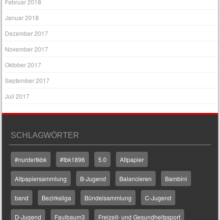
Februar 2018
Januar 2018
Dezember 2017
November 2017
Oktober 2017
September 2017
Juli 2017
SCHLAGWÖRTER
#nurdertkbk
#tbk1896
5.0
Altpapier
Altpapiersammlung
B-Jugend
Balancieren
Bambini
band
Bezirksliga
Bündelsammlung
C-Jugend
D-Jugend
Faulbaum3
Freizeit- und Gesundheitssport