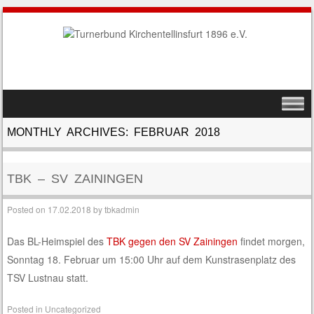
SKIP TO CONTENT
MENU
MONTHLY ARCHIVES:
FEBRUAR 2018
TBK – SV ZAININGEN
Posted on
17.02.2018
by
tbkadmin
Das BL-Heimspiel des
TBK gegen den SV Zainingen
findet morgen,
Sonntag 18. Februar um 15:00 Uhr auf dem Kunstrasenplatz des
TSV Lustnau statt.
Posted in
Uncategorized