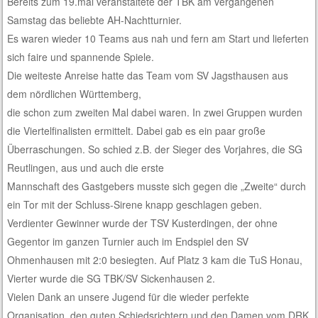
Bereits zum 19.mal veranstaltete der TBK am vergangenen
Samstag das beliebte AH-Nachtturnier.
Es waren wieder 10 Teams aus nah und fern am Start und lieferten
sich faire und spannende Spiele.
Die weiteste Anreise hatte das Team vom SV Jagsthausen aus
dem nördlichen Württemberg,
die schon zum zweiten Mal dabei waren.
In zwei Gruppen wurden
die Viertelfinalisten ermittelt. Dabei gab es ein paar große
Überraschungen. So schied z.B. der Sieger des Vorjahres, die SG
Reutlingen, aus und auch die erste
Mannschaft des Gastgebers musste sich gegen die „Zweite“ durch
ein Tor mit der Schluss-Sirene knapp geschlagen geben.
Verdienter Gewinner wurde der TSV Kusterdingen, der ohne
Gegentor im ganzen Turnier auch im Endspiel den SV
Ohmenhausen mit 2:0 besiegten. Auf Platz 3 kam die TuS Honau,
Vierter wurde die SG TBK/SV Sickenhausen 2.
Vielen Dank an unsere Jugend für die wieder perfekte
Organisation, den guten Schiedsrichtern und den Damen vom DRK