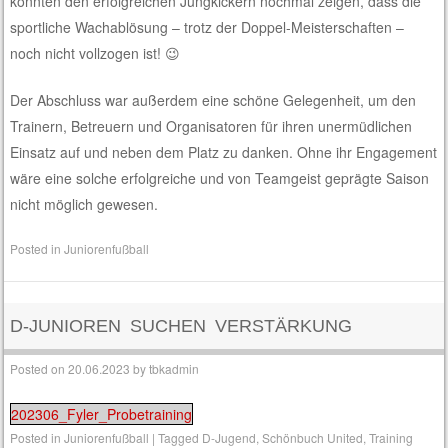
konnten den erfolgreichen Jungkickern nochmal zeigen, dass die
sportliche Wachablösung – trotz der Doppel-Meisterschaften –
noch nicht vollzogen ist! 😉
Der Abschluss war außerdem eine schöne Gelegenheit, um den
Trainern, Betreuern und Organisatoren für ihren unermüdlichen
Einsatz auf und neben dem Platz zu danken. Ohne ihr Engagement
wäre eine solche erfolgreiche und von Teamgeist geprägte Saison
nicht möglich gewesen.
Posted in
Juniorenfußball
D-JUNIOREN SUCHEN VERSTÄRKUNG
Posted on
20.06.2023
by
tbkadmin
202306_Fyler_Probetraining
Posted in
Juniorenfußball
|
Tagged
D-Jugend
,
Schönbuch United
,
Training