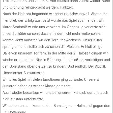
Treffer zum 2:3 und zum 3:3. Hier musste dann zuerst wieder Ruhe
und Ordnung reingebracht werden. Halbzeit.
Nach der Halbzeit begannen wir genauso schwungvoll. Aber auch
hier blieb der Erfolg aus. Jetzt wurde das Spiel spannender. Ein
klarer Strafstoß wurde uns verwehrt. Im Gegenzug verletzte sich
unser Torhüter so sehr, dass er leider nicht mehr weiterspielen
konnte. Jetzt mussten wir den Torhüter wechseln. Unser Kilian
sprang ein und stellte sich zwischen die Pfosten. Er hielt einige
Bälle von unserem Tor fern. In der Mitte der 2. Halbzeit gingen wir
wieder erneut durch Nick in Führung. Jetzt hieß es, verteidigen und
den Spielstand über die Zeit zu bringen. Und endlich. Der Abpfiff.
Unser erster Auswärtssieg.
Ein tolles Spiel mit vielen Emotionen ging zu Ende. Unsere E
Junioren haben es wieder Klasse gemacht.
Auch wieder bedanken wir uns bei unserem Fanclub der uns auch
hier lautstark unterstützte.
Wir sehen uns am kommenden Samstag zum Heimspiel gegen den
FC Rottenburg.