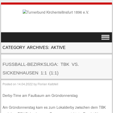
SKIP TO CONTENT
MENU
CATEGORY ARCHIVES:
AKTIVE
FUSSBALL-BEZIRKSLIGA: TBK VS. S
ICKENHAUSEN 1:1 (1:1)
Posted on
14.04.2022
by
Florian Kalbfell
Derby-Time am Faulbaum am Gründonnerstag
Am Gründonnerstag kam es zum Lokalderby zwischen dem TBK