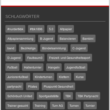
SCHLAGWÖRTER
#nurdertkbk
#tbk1896
5.0
Altpapier
Altpapiersammlung
B-Jugend
Balancieren
Bambini
band
Bezirksliga
Bündelsammlung
C-Jugend
D-Jugend
Faulbaum3
Freizeit- und Gesundheitssport
Fußball
Hallenturnier
Hangeln
Jugendfußball
Juniorenfußball
Kinderturnen
Klettern
Kurse
partynacht
Pilates
Pluspunkt Gesundheit
Schönbuch United
Sportgaststätte
TBK
TBK Partynacht
Trainer gesucht
Training
Turn AG
Turnen
Turnier