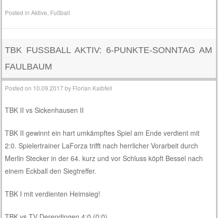
Posted in
Aktive
,
Fußball
TBK FUSSBALL AKTIV: 6-PUNKTE-SONNTAG AM F
AULBAUM
Posted on
10.09.2017
by
Florian Kalbfell
TBK II vs Sickenhausen II
TBK II gewinnt ein hart umkämpftes Spiel am Ende verdient mit
2:0. Spielertrainer LaForza trifft nach herrlicher Vorarbeit durch
Merlin Stecker in der 64. kurz und vor Schluss köpft Bessel nach
einem Eckball den Siegtreffer.
TBK I mit verdienten Heimsieg!
TBK vs TV Derendingen 4:0 (0:0)