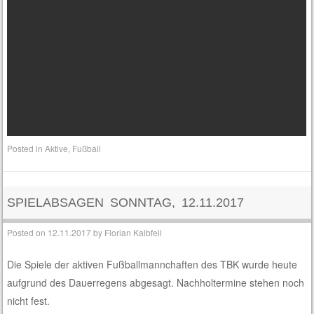
Posted in
Aktive
,
Fußball
SPIELABSAGEN SONNTAG, 12.11.2017
Posted on
12.11.2017
by
Florian Kalbfell
Die Spiele der aktiven Fußballmannchaften des TBK wurde heute
aufgrund des Dauerregens abgesagt. Nachholtermine stehen noch
nicht fest.