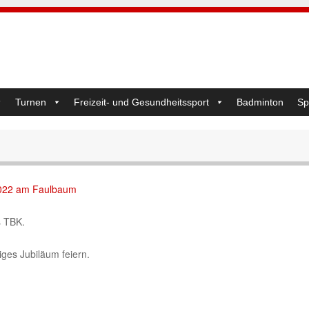
Turnen
Freizeit- und Gesundheitssport
Badminton
Sp
2022 am Faulbaum
s TBK.
iges Jubiläum feiern.