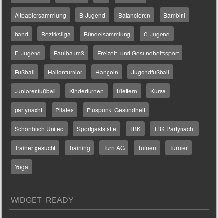
Altpapiersammlung
B-Jugend
Balancieren
Bambini
band
Bezirksliga
Bündelsammlung
C-Jugend
D-Jugend
Faulbaum3
Freizeit- und Gesundheitssport
Fußball
Hallenturnier
Hangeln
Jugendfußball
Juniorenfußball
Kinderturnen
Klettern
Kurse
partynacht
Pilates
Pluspunkt Gesundheit
Schönbuch United
Sportgaststätte
TBK
TBK Partynacht
Trainer gesucht
Training
Turn AG
Turnen
Turnier
Yoga
WIDGET READY