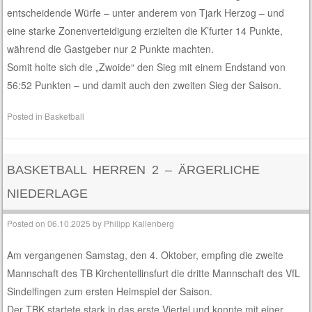
entscheidende Würfe – unter anderem von Tjark Herzog – und
eine starke Zonenverteidigung erzielten die K’furter 14 Punkte,
während die Gastgeber nur 2 Punkte machten.
Somit holte sich die „Zwoide“ den Sieg mit einem Endstand von
56:52 Punkten – und damit auch den zweiten Sieg der Saison.
Posted in
Basketball
BASKETBALL HERREN 2 – ÄRGERLICHE
NIEDERLAGE
Posted on
06.10.2025
by
Philipp Kallenberg
Am vergangenen Samstag, den 4. Oktober, empfing die zweite
Mannschaft des TB Kirchentellinsfurt die dritte Mannschaft des VfL
Sindelfingen zum ersten Heimspiel der Saison.
Der TBK startete stark in das erste Viertel und konnte mit einer