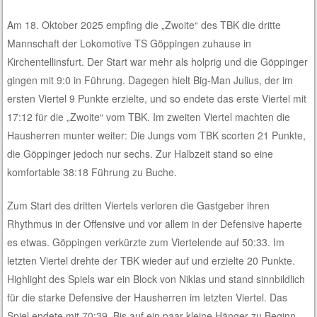
Am 18. Oktober 2025 empfing die „Zwoite“ des TBK die dritte
Mannschaft der Lokomotive TS Göppingen zuhause in
Kirchentellinsfurt. Der Start war mehr als holprig und die Göppinger
gingen mit 9:0 in Führung. Dagegen hielt Big-Man Julius, der im
ersten Viertel 9 Punkte erzielte, und so endete das erste Viertel mit
17:12 für die „Zwoite“ vom TBK. Im zweiten Viertel machten die
Hausherren munter weiter: Die Jungs vom TBK scorten 21 Punkte,
die Göppinger jedoch nur sechs. Zur Halbzeit stand so eine
komfortable 38:18 Führung zu Buche.
Zum Start des dritten Viertels verloren die Gastgeber ihren
Rhythmus in der Offensive und vor allem in der Defensive haperte
es etwas. Göppingen verkürzte zum Viertelende auf 50:33. Im
letzten Viertel drehte der TBK wieder auf und erzielte 20 Punkte.
Highlight des Spiels war ein Block von Niklas und stand sinnbildlich
für die starke Defensive der Hausherren im letzten Viertel. Das
Spiel endete mit 70:39. Bis auf ein paar kleine Hänger zu Beginn