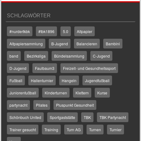
SCHLAGWÖRTER
#nurdertkbk
#tbk1896
5.0
Altpapier
Altpapiersammlung
B-Jugend
Balancieren
Bambini
band
Bezirksliga
Bündelsammlung
C-Jugend
D-Jugend
Faulbaum3
Freizeit- und Gesundheitssport
Fußball
Hallenturnier
Hangeln
Jugendfußball
Juniorenfußball
Kinderturnen
Klettern
Kurse
partynacht
Pilates
Pluspunkt Gesundheit
Schönbuch United
Sportgaststätte
TBK
TBK Partynacht
Trainer gesucht
Training
Turn AG
Turnen
Turnier