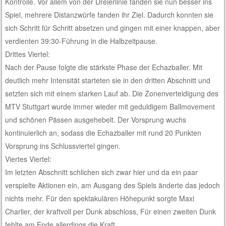
Kontrolle. Vor allem von der Dreierlinie fanden sie nun besser ins
Spiel, mehrere Distanzwürfe fanden ihr Ziel. Dadurch konnten sie
sich Schritt für Schritt absetzen und gingen mit einer knappen, aber
verdienten 39:30-Führung in die Halbzeitpause.
Drittes Viertel:
Nach der Pause folgte die stärkste Phase der Echazballer. Mit
deutlich mehr Intensität starteten sie in den dritten Abschnitt und
setzten sich mit einem starken Lauf ab. Die Zonenverteidigung des
MTV Stuttgart wurde immer wieder mit geduldigem Ballmovement
und schönen Pässen ausgehebelt. Der Vorsprung wuchs
kontinuierlich an, sodass die Echazballer mit rund 20 Punkten
Vorsprung ins Schlussviertel gingen.
Viertes Viertel:
Im letzten Abschnitt schlichen sich zwar hier und da ein paar
verspielte Aktionen ein, am Ausgang des Spiels änderte das jedoch
nichts mehr. Für den spektakulären Höhepunkt sorgte Maxi
Charlier, der kraftvoll per Dunk abschloss, Für einen zweiten Dunk
fehlte am Ende allerdings die Kraft.