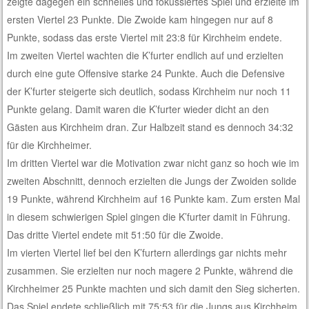
zeigte dagegen ein schnelles und fokussiertes Spiel und erzielte im
ersten Viertel 23 Punkte. Die Zwoide kam hingegen nur auf 8
Punkte, sodass das erste Viertel mit 23:8 für Kirchheim endete.
Im zweiten Viertel wachten die K’furter endlich auf und erzielten
durch eine gute Offensive starke 24 Punkte. Auch die Defensive
der K’furter steigerte sich deutlich, sodass Kirchheim nur noch 11
Punkte gelang. Damit waren die K’furter wieder dicht an den
Gästen aus Kirchheim dran. Zur Halbzeit stand es dennoch 34:32
für die Kirchheimer.
Im dritten Viertel war die Motivation zwar nicht ganz so hoch wie im
zweiten Abschnitt, dennoch erzielten die Jungs der Zwoiden solide
19 Punkte, während Kirchheim auf 16 Punkte kam. Zum ersten Mal
in diesem schwierigen Spiel gingen die K’furter damit in Führung.
Das dritte Viertel endete mit 51:50 für die Zwoide.
Im vierten Viertel lief bei den K’furtern allerdings gar nichts mehr
zusammen. Sie erzielten nur noch magere 2 Punkte, während die
Kirchheimer 25 Punkte machten und sich damit den Sieg sicherten.
Das Spiel endete schließlich mit 75:53 für die Jungs aus Kirchheim.