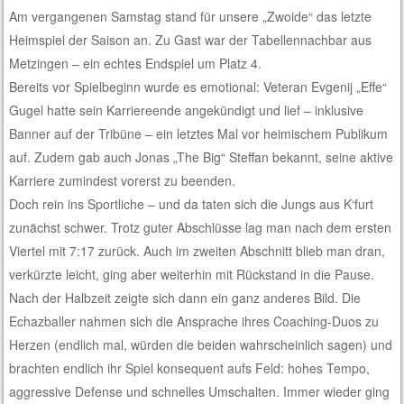
Am vergangenen Samstag stand für unsere „Zwoide“ das letzte
Heimspiel der Saison an. Zu Gast war der Tabellennachbar aus
Metzingen – ein echtes Endspiel um Platz 4.
Bereits vor Spielbeginn wurde es emotional: Veteran Evgenij „Effe“
Gugel hatte sein Karriereende angekündigt und lief – inklusive
Banner auf der Tribüne – ein letztes Mal vor heimischem Publikum
auf. Zudem gab auch Jonas „The Big“ Steffan bekannt, seine aktive
Karriere zumindest vorerst zu beenden.
Doch rein ins Sportliche – und da taten sich die Jungs aus K‘furt
zunächst schwer. Trotz guter Abschlüsse lag man nach dem ersten
Viertel mit 7:17 zurück. Auch im zweiten Abschnitt blieb man dran,
verkürzte leicht, ging aber weiterhin mit Rückstand in die Pause.
Nach der Halbzeit zeigte sich dann ein ganz anderes Bild. Die
Echazballer nahmen sich die Ansprache ihres Coaching-Duos zu
Herzen (endlich mal, würden die beiden wahrscheinlich sagen) und
brachten endlich ihr Spiel konsequent aufs Feld: hohes Tempo,
aggressive Defense und schnelles Umschalten. Immer wieder ging