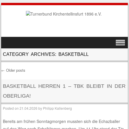
SKIP TO CONTENT
MENU
CATEGORY ARCHIVES:
BASKETBALL
←
Older posts
Post navigation
BASKETBALL HERREN 1 – TBK BLEIBT IN DER
OBERLIGA!
Posted on
21.04.2026
by
Philipp Kallenberg
Bereits am frühen Sonntagmorgen mussten sich die Echazballer
auf den Weg nach Schelklingen machen. Um 11 Uhr stand der Tip-