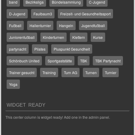
band
Bezirksliga
Bündelsammlung
C-Jugend
D-Jugend
Faulbaum3
Freizeit- und Gesundheitssport
Fußball
Hallenturnier
Hangeln
Jugendfußball
Juniorenfußball
Kinderturnen
Klettern
Kurse
partynacht
Pilates
Pluspunkt Gesundheit
Schönbuch United
Sportgaststätte
TBK
TBK Partynacht
Trainer gesucht
Training
Turn AG
Turnen
Turnier
Yoga
WIDGET READY
This center column is widget ready! Add one in the admin panel.