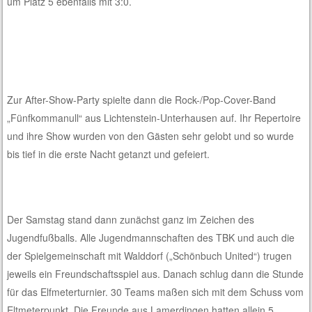
um Platz 5 ebenfalls mit 3:0.
Zur After-Show-Party spielte dann die Rock-/Pop-Cover-Band
„Fünfkommanull“ aus Lichtenstein-Unterhausen auf. Ihr Repertoire
und ihre Show wurden von den Gästen sehr gelobt und so wurde
bis tief in die erste Nacht getanzt und gefeiert.
Der Samstag stand dann zunächst ganz im Zeichen des
Jugendfußballs. Alle Jugendmannschaften des TBK und auch die
der Spielgemeinschaft mit Walddorf („Schönbuch United“) trugen
jeweils ein Freundschaftsspiel aus. Danach schlug dann die Stunde
für das Elfmeterturnier. 30 Teams maßen sich mit dem Schuss vom
Eltmeterpunkt. Die Freunde aus Lamerdingen hatten allein 5