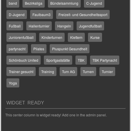
band
Bezirksliga
Bündelsammlung
C-Jugend
D-Jugend
Faulbaum3
Freizeit- und Gesundheitssport
Fußball
Hallenturnier
Hangeln
Jugendfußball
Juniorenfußball
Kinderturnen
Klettern
Kurse
partynacht
Pilates
Pluspunkt Gesundheit
Schönbuch United
Sportgaststätte
TBK
TBK Partynacht
Trainer gesucht
Training
Turn AG
Turnen
Turnier
Yoga
WIDGET READY
This center column is widget ready! Add one in the admin panel.