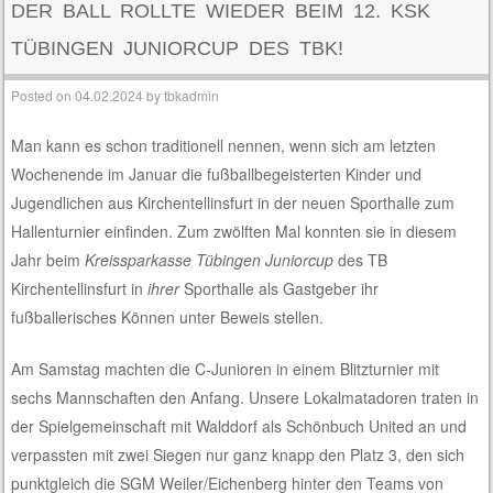
DER BALL ROLLTE WIEDER BEIM 12. KSK
TÜBINGEN JUNIORCUP DES TBK!
Posted on
04.02.2024
by
tbkadmin
Man kann es schon traditionell nennen, wenn sich am letzten
Wochenende im Januar die fußballbegeisterten Kinder und
Jugendlichen aus Kirchentellinsfurt in der neuen Sporthalle zum
Hallenturnier einfinden. Zum zwölften Mal konnten sie in diesem
Jahr beim
Kreissparkasse Tübingen Juniorcup
des TB
Kirchentellinsfurt in
ihrer
Sporthalle als Gastgeber ihr
fußballerisches Können unter Beweis stellen.
Am Samstag machten die C-Junioren in einem Blitzturnier mit
sechs Mannschaften den Anfang. Unsere Lokalmatadoren traten in
der Spielgemeinschaft mit Walddorf als Schönbuch United an und
verpassten mit zwei Siegen nur ganz knapp den Platz 3, den sich
punktgleich die SGM Weiler/Eichenberg hinter den Teams von