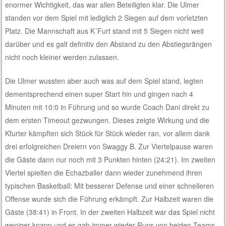
enormer Wichtigkeit, das war allen Beteiligten klar. Die Ulmer
standen vor dem Spiel mit lediglich 2 Siegen auf dem vorletzten
Platz. Die Mannschaft aus K´Furt stand mit 5 Siegen nicht weit
darüber und es galt definitiv den Abstand zu den Abstiegsrängen
nicht noch kleiner werden zulassen.
Die Ulmer wussten aber auch was auf dem Spiel stand, legten
dementsprechend einen super Start hin und gingen nach 4
Minuten mit 10:0 in Führung und so wurde Coach Dani direkt zu
dem ersten Timeout gezwungen. Dieses zeigte Wirkung und die
Kfurter kämpften sich Stück für Stück wieder ran, vor allem dank
drei erfolgreichen Dreiern von Swaggy B. Zur Viertelpause waren
die Gäste dann nur noch mit 3 Punkten hinten (24:21). Im zweiten
Viertel spielten die Echazballer dann wieder zunehmend ihren
typischen Basketball: Mit besserer Defense und einer schnelleren
Offense wurde sich die Führung erkämpft. Zur Halbzeit waren die
Gäste (38:41) in Front. In der zweiten Halbzeit war das Spiel nicht
weniger knapp und es gab immer wieder Runs von beiden Teams.