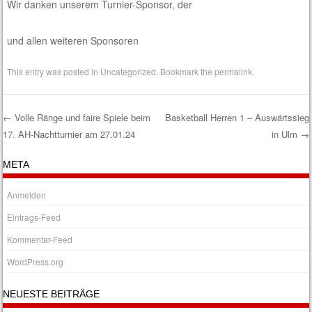
Wir danken unserem Turnier-Sponsor, der
und allen weiteren Sponsoren
This entry was posted in
Uncategorized
. Bookmark the
permalink
.
←
Volle Ränge und faire Spiele beim
Basketball Herren 1 – Auswärtssieg
17. AH-Nachtturnier am 27.01.24
in Ulm
→
Post navigation
META
Anmelden
Eintrags-Feed
Kommentar-Feed
WordPress.org
NEUESTE BEITRÄGE