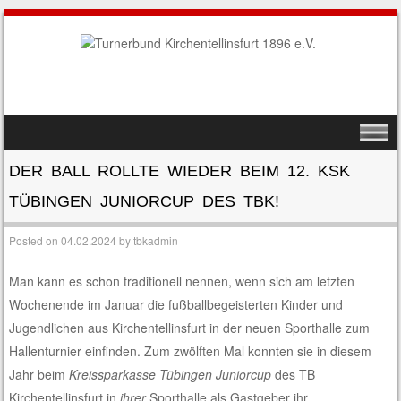
SKIP TO CONTENT
MENU
DER BALL ROLLTE WIEDER BEIM 12. KSK
TÜBINGEN JUNIORCUP DES TBK!
Posted on
04.02.2024
by
tbkadmin
Man kann es schon traditionell nennen, wenn sich am letzten
Wochenende im Januar die fußballbegeisterten Kinder und
Jugendlichen aus Kirchentellinsfurt in der neuen Sporthalle zum
Hallenturnier einfinden. Zum zwölften Mal konnten sie in diesem
Jahr beim
Kreissparkasse Tübingen Juniorcup
des TB
Kirchentellinsfurt in
ihrer
Sporthalle als Gastgeber ihr