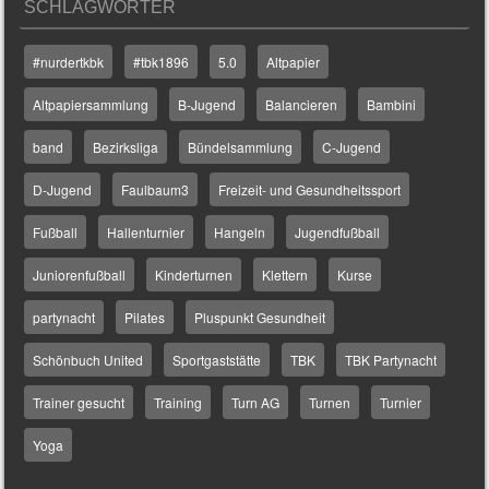
SCHLAGWÖRTER
#nurdertkbk
#tbk1896
5.0
Altpapier
Altpapiersammlung
B-Jugend
Balancieren
Bambini
band
Bezirksliga
Bündelsammlung
C-Jugend
D-Jugend
Faulbaum3
Freizeit- und Gesundheitssport
Fußball
Hallenturnier
Hangeln
Jugendfußball
Juniorenfußball
Kinderturnen
Klettern
Kurse
partynacht
Pilates
Pluspunkt Gesundheit
Schönbuch United
Sportgaststätte
TBK
TBK Partynacht
Trainer gesucht
Training
Turn AG
Turnen
Turnier
Yoga