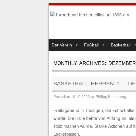
SKIP TO CONTENT
Der Verein
Fußball
Basketball
MENU
MONTHLY ARCHIVES:
DEZEMBER
BASKETBALL HERREN 1 – DE
Posted on
19.12.2023
by
Philipp Kallenberg
Freitagabend in Tübingen, die Echazballer 
wurde! Die Halle bebte von Anfang an, als
stolz machen würde. Starke Aktionen auf 
Leckerbissen.