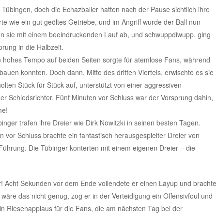
 Tübingen, doch die Echazballer hatten nach der Pause sichtlich ihre
 wie ein gut geöltes Getriebe, und im Angriff wurde der Ball nun
sen sie mit einem beeindruckenden Lauf ab, und schwuppdiwupp, ging
rung in die Halbzeit.
 Ein hohes Tempo auf beiden Seiten sorgte für atemlose Fans, während
bauen konnten. Doch dann, Mitte des dritten Viertels, erwischte es sie
olten Stück für Stück auf, unterstützt von einer aggressiven
er Schiedsrichter. Fünf Minuten vor Schluss war der Vorsprung dahin,
me!
inger trafen ihre Dreier wie Dirk Nowitzki in seinen besten Tagen.
 vor Schluss brachte ein fantastisch herausgespielter Dreier von
 Führung. Die Tübinger konterten mit einem eigenen Dreier – die
er! Acht Sekunden vor dem Ende vollendete er einen Layup und brachte
 wäre das nicht genug, zog er in der Verteidigung ein Offensivfoul und
Ein Riesenapplaus für die Fans, die am nächsten Tag bei der