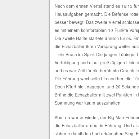
Nach dem ersten Viertel stand es 16:13 für
Hausaufgaben gemacht. Die Defense rotierte
besser bewegt. Das zweite Viertel schlos
es mit einem komfortablen 10-Punkte-Vorsp
Die zweite Hälfte startete ähnlich furios.
die Echazballer ihren Vorsprung weiter aus
– ein Bruch im Spiel. Die jungen Tübinger h
Verteidigung und einer großzügigen Linie d
und es war Zeit für die berühmte Crunchti
Die Führung wechselte hin und her, die Tüb
Doch K‘furt hielt dagegen, und 20 Sekunden
Brüno die Echazballer mit zwei Punkten in
Spannung war kaum auszuhalten.
Aber da war er wieder, der Big Man Fried
die Echazballer erneut in Führung. Und als
sicherte damit den hart erkämpften Sieg! 