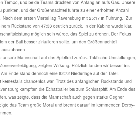
len Tempo, und beide Teams drückten von Anfang an aufs Gas. Unsere
u punkten, und der Größennachteil führte zu einer erhöhten Anzahl
. Nach dem ersten Viertel lag Ravensburg mit 25:17 in Führung. Zur
inem Rückstand von 47:33 deutlich zurück. In der Kabine wurde klar,
schaftsleistung möglich sein würde, das Spiel zu drehen. Der Fokus
dem der Ball besser zirkulieren sollte, um den Größennachteil
r auszuboxen.
e unsere Mannschaft auf das Spielfeld zurück. Taktische Umstellungen
Zonenverteidigung, zeigten Wirkung. Plötzlich fanden wir besser ins
 Am Ende stand dennoch eine 82:72 Niederlage auf der Tafel.
 keinesfalls chancenlos war. Trotz des anfänglichen Rückstands und
avensburg kämpften die Echazballer bis zum Schlusspfiff. Am Ende des
rden, was zeigte, dass die Mannschaft auch gegen starke Gegner
e zeigte das Team große Moral und brennt darauf im kommenden Derby-
kommen.