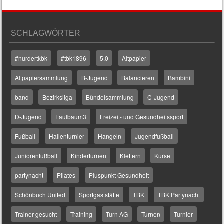
SCHLAGWÖRTER
#nurdertkbk
#tbk1896
5.0
Altpapier
Altpapiersammlung
B-Jugend
Balancieren
Bambini
band
Bezirksliga
Bündelsammlung
C-Jugend
D-Jugend
Faulbaum3
Freizeit- und Gesundheitssport
Fußball
Hallenturnier
Hangeln
Jugendfußball
Juniorenfußball
Kinderturnen
Klettern
Kurse
partynacht
Pilates
Pluspunkt Gesundheit
Schönbuch United
Sportgaststätte
TBK
TBK Partynacht
Trainer gesucht
Training
Turn AG
Turnen
Turnier