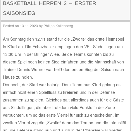
BASKETBALL HERREN 2 – ERSTER
SAISONSIEG
Posted on
13.11.2023
by
Philipp Kallenberg
Am Sonntag den 12.11 stand für die „Zwoite“ das dritte Heimspiel
in K‘furt an. Die Echazballer empfingen den VFL Sindelfingen um
13:30 Uhr in der Billinger Allee. Beide Teams konnten bis zu
diesem Spiel noch keinen Sieg einfahren und die Mannschaft von
Trainer Dennis Werner war heiß den ersten Sieg der Saison nach
Hause zu holen.
Dennoch, der Start war holprig. Dem Team aus K’furt gelang es
einfach nicht einen Spielfluss zu kreieren und in der Defense
zusammen zu spielen. Gleiches galt allerdings auch für die Gäste
aus Sindelfingen, die aber trotzdem viele Punkte in der Zone
verbuchten, um so das erste Viertel für sich zu entscheiden. Im
zweiten Viertel zog die „Zwoite“ dann das Tempo und die Intensität
an, die Defense stand nun und auch in der Offensive war wieder