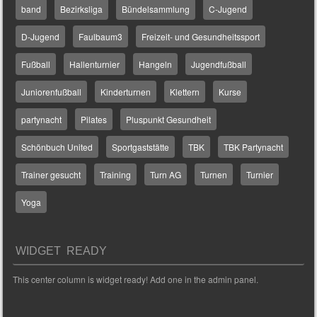
band
Bezirksliga
Bündelsammlung
C-Jugend
D-Jugend
Faulbaum3
Freizeit- und Gesundheitssport
Fußball
Hallenturnier
Hangeln
Jugendfußball
Juniorenfußball
Kinderturnen
Klettern
Kurse
partynacht
Pilates
Pluspunkt Gesundheit
Schönbuch United
Sportgaststätte
TBK
TBK Partynacht
Trainer gesucht
Training
Turn AG
Turnen
Turnier
Yoga
WIDGET READY
This center column is widget ready! Add one in the admin panel.