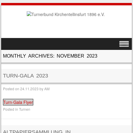
SKIP TO CONTENT
MENU
MONTHLY ARCHIVES:
NOVEMBER 2023
TURN-GALA 2023
Posted on
24.11.2023
by
AM
Turn-Gala Flyer
Posted in
Turnen
ALTPAPIERSAMMLUNG IN