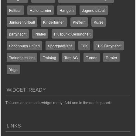
Fußball
Hallenturnier
Hangeln
Jugendfußball
Juniorenfußball
Kinderturnen
Klettern
Kurse
partynacht
Pilates
Pluspunkt Gesundheit
Schönbuch United
Sportgaststätte
TBK
TBK Partynacht
Trainer gesucht
Training
Turn AG
Turnen
Turnier
Yoga
WIDGET READY
This center column is widget ready! Add one in the admin panel.
LINKS