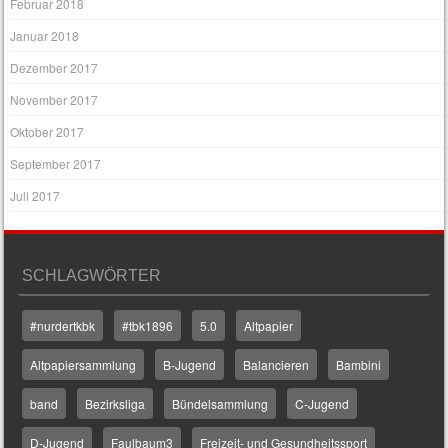
Februar 2018
Januar 2018
Dezember 2017
November 2017
Oktober 2017
September 2017
Juli 2017
SCHLAGWÖRTER
#nurdertkbk
#tbk1896
5.0
Altpapier
Altpapiersammlung
B-Jugend
Balancieren
Bambini
band
Bezirksliga
Bündelsammlung
C-Jugend
D-Jugend
Faulbaum3
Freizeit- und Gesundheitssport