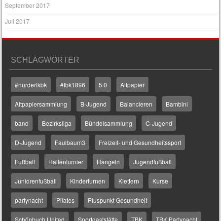
September 2017
Juli 2017
SCHLAGWÖRTER
#nurdertkbk
#tbk1896
5.0
Altpapier
Altpapiersammlung
B-Jugend
Balancieren
Bambini
band
Bezirksliga
Bündelsammlung
C-Jugend
D-Jugend
Faulbaum3
Freizeit- und Gesundheitssport
Fußball
Hallenturnier
Hangeln
Jugendfußball
Juniorenfußball
Kinderturnen
Klettern
Kurse
partynacht
Pilates
Pluspunkt Gesundheit
Schönbuch United
Sportgaststätte
TBK
TBK Partynacht