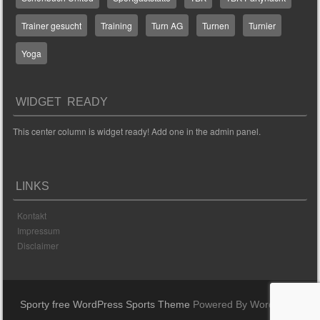
Trainer gesucht
Training
Turn AG
Turnen
Turnier
Yoga
WIDGET READY
This center column is widget ready! Add one in the admin panel.
LINKS
Kontakt
Impressum
Disclaimer
Sporty free WordPress Sports Theme
Powered By WordPress