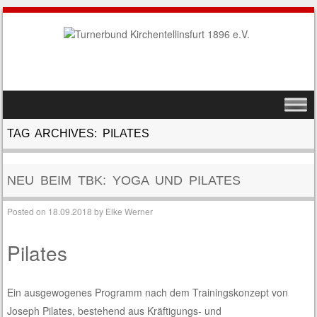
SKIP TO CONTENT
MENU
TAG ARCHIVES:
PILATES
NEU BEIM TBK: YOGA UND PILATES
Posted on
18.09.2018
by
Elke Werner
Pilates
Ein ausgewogenes Programm nach dem Trainingskonzept von
Joseph Pilates, bestehend aus Kräftigungs- und