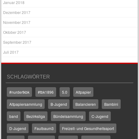
Januar 2018
Dezember 2017
November 2017
Oktober 2017
September 2017
Juli 2017
SCHLAGWÖRTER
#nurdertkbk
#tbk1896
5.0
Altpapier
Altpapiersammlung
B-Jugend
Balancieren
Bambini
band
Bezirksliga
Bündelsammlung
C-Jugend
D-Jugend
Faulbaum3
Freizeit- und Gesundheitssport