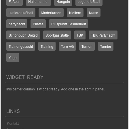
Fußball
Hallenturnier
Hangeln
Jugendfußball
Juniorenfußball
Kinderturnen
Klettern
Kurse
partynacht
Pilates
Pluspunkt Gesundheit
Schönbuch United
Sportgaststätte
TBK
TBK Partynacht
Trainer gesucht
Training
Turn AG
Turnen
Turnier
Yoga
WIDGET READY
This center column is widget ready! Add one in the admin panel.
LINKS
Kontakt