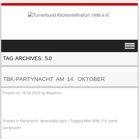
SKIP TO CONTENT
MENU
TAG ARCHIVES:
5.0
TBK-PARTYNACHT AM 14. OKTOBER
Posted on
19.09.2023
by
tbkadmin
Posted in
Partynacht
,
Veranstaltungen
|
Tagged
#tbk1896
,
5.0
,
band
,
partynacht