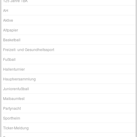
125 Jahre TBK
AH
Aktive
Altpapier
Basketball
Freizeit- und Gesundheitssport
Fußball
Hallenturnier
Hauptversammlung
Juniorenfußball
Maibaumfest
Partynacht
Sportheim
Ticker-Meldung