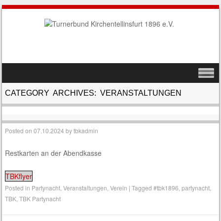
SKIP TO CONTENT
MENU
CATEGORY ARCHIVES:
VERANSTALTUNGEN
Posted on
07.10.2024
by
tbkadmin
Restkarten an der Abendkasse
TBKflyer
Posted in
Partynacht
,
Veranstaltungen
,
Verein
|
Tagged
#tbk1896
,
partynacht
,
TBK
,
TBK Partynacht