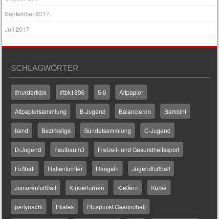
September 2017
Juli 2017
SCHLAGWÖRTER
#nurdertkbk
#tbk1896
5.0
Altpapier
Altpapiersammlung
B-Jugend
Balancieren
Bambini
band
Bezirksliga
Bündelsammlung
C-Jugend
D-Jugend
Faulbaum3
Freizeit- und Gesundheitssport
Fußball
Hallenturnier
Hangeln
Jugendfußball
Juniorenfußball
Kinderturnen
Klettern
Kurse
partynacht
Pilates
Pluspunkt Gesundheit