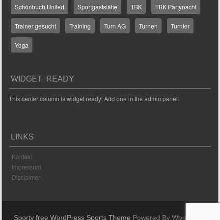
Schönbuch United
Sportgaststätte
TBK
TBK Partynacht
Trainer gesucht
Training
Turn AG
Turnen
Turnier
Yoga
WIDGET READY
This center column is widget ready! Add one in the admin panel.
LINKS
Kontakt
Impressum
Disclaimer
Sporty free WordPress Sports Theme
Powered By WordPress