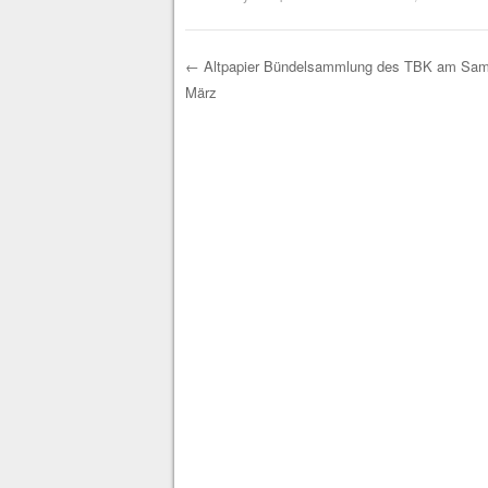
←
Altpapier Bündelsammlung des TBK am Sams
März
Post navigation