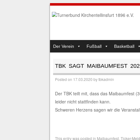
SKIP TO CONTENT
Der Verein
Fußball
Basketball
MENU
TBK SAGT MAIBAUMFEST 202
Posted on
17.03.2020
by
tbkadmin
Der TBK teilt mit, dass das Maibaumfest (3
leider nicht stattfinden kann.
Schweren Herzens sagen wir die Veranstal
This entry was posted in
Maibaumfest
,
Ticker-Mel