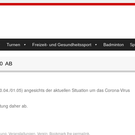
Turnen
Freizeit- und Gesundheitssport
Badminton
Sp
0 AB
0.04./01.05) angesichts der aktuellen Situation um das Corona-Virus
tung daher ab.
dung
,
Veranstaltungen
,
Verein
. Bookmark the
permalink
.