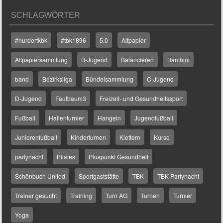
SCHLAGWÖRTER
#nurdertkbk
#tbk1896
5.0
Altpapier
Altpapiersammlung
B-Jugend
Balancieren
Bambini
band
Bezirksliga
Bündelsammlung
C-Jugend
D-Jugend
Faulbaum3
Freizeit- und Gesundheitssport
Fußball
Hallenturnier
Hangeln
Jugendfußball
Juniorenfußball
Kinderturnen
Klettern
Kurse
partynacht
Pilates
Pluspunkt Gesundheit
Schönbuch United
Sportgaststätte
TBK
TBK Partynacht
Trainer gesucht
Training
Turn AG
Turnen
Turnier
Yoga