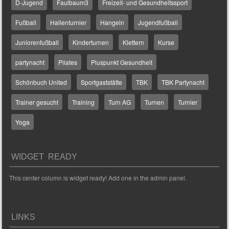
D-Jugend
Faulbaum3
Freizeit- und Gesundheitssport
Fußball
Hallenturnier
Hangeln
Jugendfußball
Juniorenfußball
Kinderturnen
Klettern
Kurse
partynacht
Pilates
Pluspunkt Gesundheit
Schönbuch United
Sportgaststätte
TBK
TBK Partynacht
Trainer gesucht
Training
Turn AG
Turnen
Turnier
Yoga
WIDGET READY
This center column is widget ready! Add one in the admin panel.
LINKS