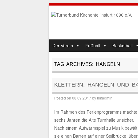
SKIP TO CONTENT
Der Verein
Fußball
Basketball
MENU
TAG ARCHIVES:
HANGELN
KLETTERN, HANGELN UND BA
Posted on
08.09.2017
by
tbkadmin
Im Rahmen des Ferienprogramms machten 
sechs Jahren die Alte Turnhalle unsicher.
Nach einem Aufwärmspiel zu Musik bewälti
sie einen Barren auf einer Seilbrücke übe