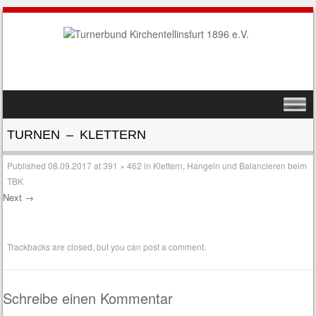
SKIP TO CONTENT
MENU
TURNEN – KLETTERN
Published
08.09.2017
at
391 × 462
in
Klettern, Hangeln und Balancieren beim
TBK
Next →
Trackbacks are closed, but you can
post a comment
.
Schreibe einen Kommentar