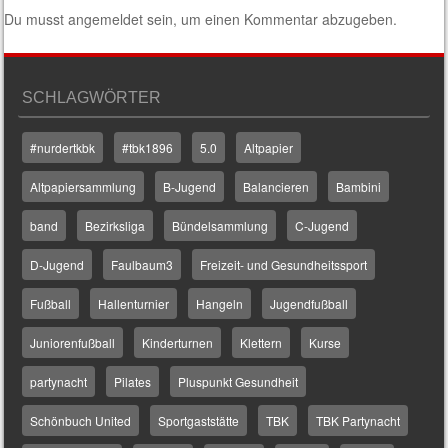
Du musst
angemeldet
sein, um einen Kommentar abzugeben.
SCHLAGWÖRTER
#nurdertkbk
#tbk1896
5.0
Altpapier
Altpapiersammlung
B-Jugend
Balancieren
Bambini
band
Bezirksliga
Bündelsammlung
C-Jugend
D-Jugend
Faulbaum3
Freizeit- und Gesundheitssport
Fußball
Hallenturnier
Hangeln
Jugendfußball
Juniorenfußball
Kinderturnen
Klettern
Kurse
partynacht
Pilates
Pluspunkt Gesundheit
Schönbuch United
Sportgaststätte
TBK
TBK Partynacht