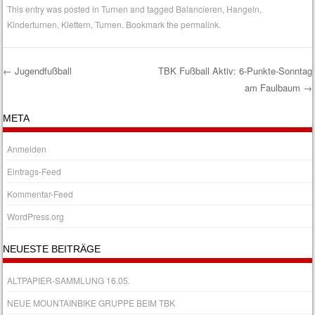
This entry was posted in
Turnen
and tagged
Balancieren
,
Hangeln
,
Kinderturnen
,
Klettern
,
Turnen
. Bookmark the
permalink
.
←
Jugendfußball
TBK Fußball Aktiv: 6-Punkte-Sonntag
am Faulbaum
→
Post navigation
META
Anmelden
Eintrags-Feed
Kommentar-Feed
WordPress.org
NEUESTE BEITRÄGE
ALTPAPIER-SAMMLUNG 16.05.
NEUE MOUNTAINBIKE GRUPPE BEIM TBK