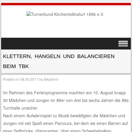
SKIP TO CONTENT
MENU
KLETTERN, HANGELN UND BALANCIEREN
BEIM TBK
Posted on
08.09.2017
by
tbkadmin
Im Rahmen des Ferienprogramms machten am 10. August knapp
30 Mädchen und Jungen im Alter von drei bis sechs Jahren die Alte
Turnhalle unsicher.
Nach einem Aufwärmspiel zu Musik bewältigten die Mädchen und
Jungen mit viel Spaß einen Parcours, bei dem sie einen Barren auf
einer Seilbrücke überquerten, über einen Schwebebalken