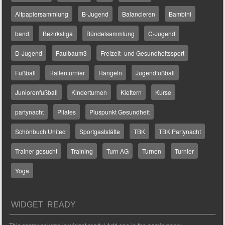
Altpapiersammlung
B-Jugend
Balancieren
Bambini
band
Bezirksliga
Bündelsammlung
C-Jugend
D-Jugend
Faulbaum3
Freizeit- und Gesundheitssport
Fußball
Hallenturnier
Hangeln
Jugendfußball
Juniorenfußball
Kinderturnen
Klettern
Kurse
partynacht
Pilates
Pluspunkt Gesundheit
Schönbuch United
Sportgaststätte
TBK
TBK Partynacht
Trainer gesucht
Training
Turn AG
Turnen
Turnier
Yoga
WIDGET READY