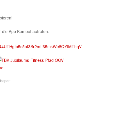
bieren!
r die App Komoot aufrufen:
P44UTHgIb5c5of3Sr2mtf65mkWe8QYIMThqV
tssport