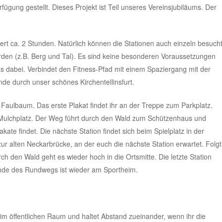
gung gestellt. Dieses Projekt ist Teil unseres Vereinsjubiläums. Der
t ca. 2 Stunden. Natürlich können die Stationen auch einzeln besuch
rden (z.B. Berg und Tal). Es sind keine besonderen Voraussetzungen
twas dabei. Verbindet den Fitness-Pfad mit einem Spaziergang mit der
nde durch unser schönes Kirchentellinsfurt.
 Faulbaum. Das erste Plakat findet ihr an der Treppe zum Parkplatz.
 Mulchplatz. Der Weg führt durch den Wald zum Schützenhaus und
kate findet. Die nächste Station findet sich beim Spielplatz in der
zur alten Neckarbrücke, an der euch die nächste Station erwartet. Folgt
 den Wald geht es wieder hoch in die Ortsmitte. Die letzte Station
Ende des Rundwegs ist wieder am Sportheim.
im öffentlichen Raum und haltet Abstand zueinander, wenn ihr die