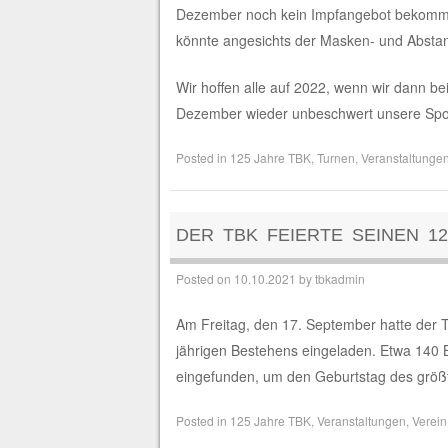
Dezember noch kein Impfangebot bekomme
könnte angesichts der Masken- und Abstand
Wir hoffen alle auf 2022, wenn wir dann b
Dezember wieder unbeschwert unsere Spor
Posted in
125 Jahre TBK
,
Turnen
,
Veranstaltunge
DER TBK FEIERTE SEINEN 1
Posted on
10.10.2021
by
tbkadmin
Am Freitag, den 17. September hatte der Tu
jährigen Bestehens eingeladen. Etwa 140 Be
eingefunden, um den Geburtstag des größt
Posted in
125 Jahre TBK
,
Veranstaltungen
,
Verein