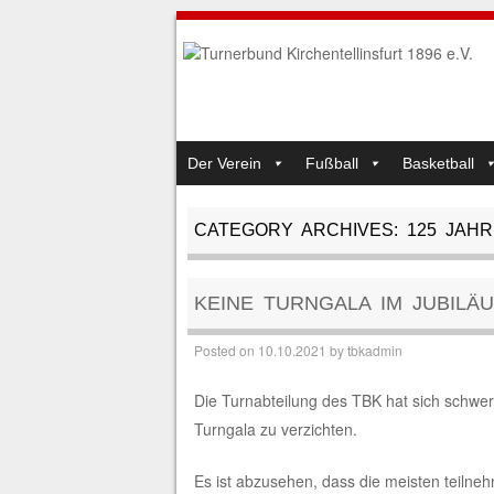
SKIP TO CONTENT
Der Verein
Fußball
Basketball
MENU
CATEGORY ARCHIVES:
125 JAH
KEINE TURNGALA IM JUBILÄ
Posted on
10.10.2021
by
tbkadmin
Die Turnabteilung des TBK hat sich schwer
Turngala zu verzichten.
Es ist abzusehen, dass die meisten teiln