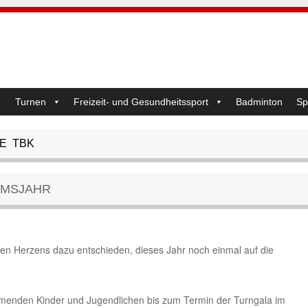
Turnen
Freizeit- und Gesundheitssport
Badminton
Sp
RE TBK
UMSJAHR
en Herzens dazu entschieden, dieses Jahr noch einmal auf die
ehmenden Kinder und Jugendlichen bis zum Termin der Turngala im