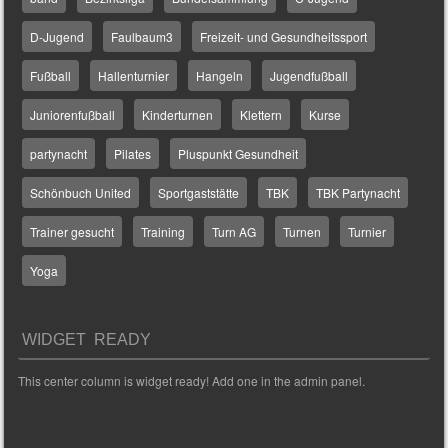
D-Jugend
Faulbaum3
Freizeit- und Gesundheitssport
Fußball
Hallenturnier
Hangeln
Jugendfußball
Juniorenfußball
Kinderturnen
Klettern
Kurse
partynacht
Pilates
Pluspunkt Gesundheit
Schönbuch United
Sportgaststätte
TBK
TBK Partynacht
Trainer gesucht
Training
Turn AG
Turnen
Turnier
Yoga
WIDGET READY
This center column is widget ready! Add one in the admin panel.