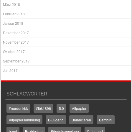
März 2018
Februar 2018
Januar 2018
Dezember 2017
November 2017
Oktober 2017
September 2017
Juli 2017
SCHLAGWÖRTER
#nurdertkbk
#tbk1896
5.0
Altpapier
Altpapiersammlung
B-Jugend
Balancieren
Bambini
band
Bezirksliga
Bündelsammlung
C-Jugend