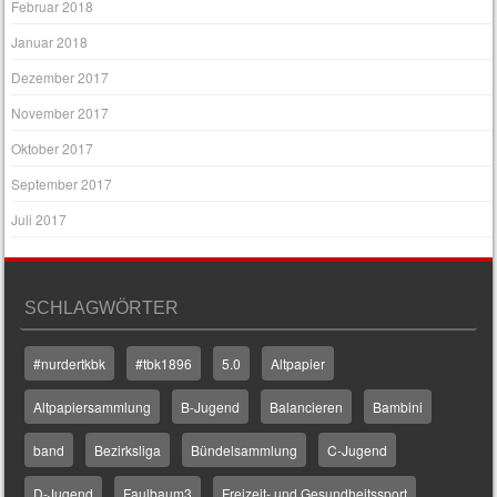
Februar 2018
Januar 2018
Dezember 2017
November 2017
Oktober 2017
September 2017
Juli 2017
SCHLAGWÖRTER
#nurdertkbk
#tbk1896
5.0
Altpapier
Altpapiersammlung
B-Jugend
Balancieren
Bambini
band
Bezirksliga
Bündelsammlung
C-Jugend
D-Jugend
Faulbaum3
Freizeit- und Gesundheitssport