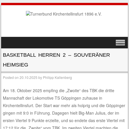
SKIP TO CONTENT
MENU
BASKETBALL HERREN 2 – SOUVERÄNER
HEIMSIEG
Posted on
20.10.2025
by
Philipp Kallenberg
Am 18. Oktober 2025 empfing die „Zwoite“ des TBK die dritte
Mannschaft der Lokomotive TS Göppingen zuhause in
Kirchentellinsfurt. Der Start war mehr als holprig und die Göppinger
gingen mit 9:0 in Führung. Dagegen hielt Big-Man Julius, der im
ersten Viertel 9 Punkte erzielte, und so endete das erste Viertel mit
17:12 für die „Zwoite“ vom TBK. Im zweiten Viertel machten die