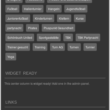
Fußball
Hallenturnier
Hangeln
Jugendfußball
Juniorenfußball
Kinderturnen
Klettern
Kurse
partynacht
Pilates
Pluspunkt Gesundheit
Schönbuch United
Sportgaststätte
TBK
TBK Partynacht
Trainer gesucht
Training
Turn AG
Turnen
Turnier
Yoga
WIDGET READY
This center column is widget ready! Add one in the admin panel.
LINKS