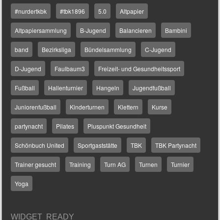
#nurdertkbk
#tbk1896
5.0
Altpapier
Altpapiersammlung
B-Jugend
Balancieren
Bambini
band
Bezirksliga
Bündelsammlung
C-Jugend
D-Jugend
Faulbaum3
Freizeit- und Gesundheitssport
Fußball
Hallenturnier
Hangeln
Jugendfußball
Juniorenfußball
Kinderturnen
Klettern
Kurse
partynacht
Pilates
Pluspunkt Gesundheit
Schönbuch United
Sportgaststätte
TBK
TBK Partynacht
Trainer gesucht
Training
Turn AG
Turnen
Turnier
Yoga
WIDGET READY