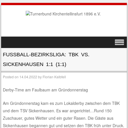
SKIP TO CONTENT
MENU
FUSSBALL-BEZIRKSLIGA: TBK VS. S
ICKENHAUSEN 1:1 (1:1)
Posted on
14.04.2022
by
Florian Kalbfell
Derby-Time am Faulbaum am Gründonnerstag
Am Gründonnerstag kam es zum Lokalderby zwischen dem TBK
und dem TSV Sickenhausen. Es war angerichtet…Rund 150
Zuschauer, gutes Wetter und ein guter Rasen. Die Gäste aus
Sickenhausen begannen gut und setzen den TBK früh unter Druck.