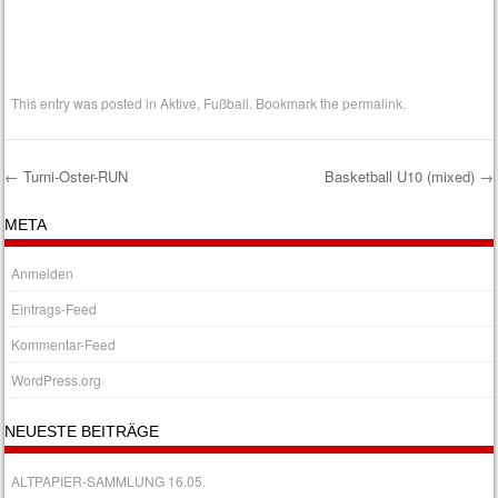
This entry was posted in
Aktive
,
Fußball
. Bookmark the
permalink
.
←
Turni-Oster-RUN
Basketball U10 (mixed)
→
Post navigation
META
Anmelden
Eintrags-Feed
Kommentar-Feed
WordPress.org
NEUESTE BEITRÄGE
ALTPAPIER-SAMMLUNG 16.05.