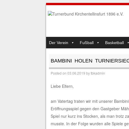
SKIP TO CONTENT
Der Verein
Fußball
Basketball
MENU
BAMBINI HOLEN TURNIERSIE
Posted on
03.06.2019
by
tbkadmin
Liebe Eltern,
am Vatertag traten wir mit unserer Bambi
Eröffnungsspiel gegen den Gastgeber Mäh
Spiel nur kurz ins Stocken, als man trotz 
musste. In der Folge wurden alle Spiele ge