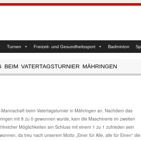
Turnen
Freizeit- und Gesundheitssport
Badminton
Sp
G BEIM VATERTAGSTURNIER MÄHRINGEN
ni-Mannschaft beim Vatertagsturnier in Mähringen an. Nachdem das
ringen mit 8 zu 0 gewonnen wurde, kam die Maschinerie im zweiten
zahlreicher Möglichkeiten am Schluss mit einem 1 zu 1 zufrieden sein
wonnen, da treu nach unserem Motto „Einer für Alle, alle für Einen“ die