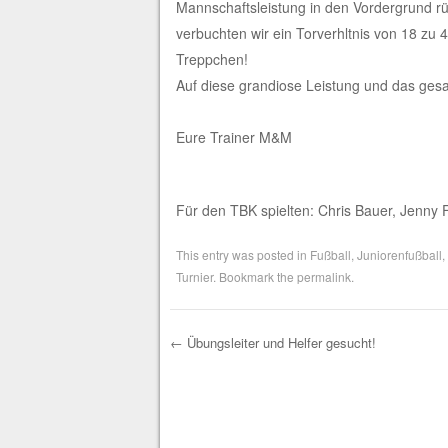
Mannschaftsleistung in den Vordergrund rü
verbuchten wir ein Torverhltnis von 18 zu
Treppchen!
Auf diese grandiose Leistung und das gesa
Eure Trainer M&M
Für den TBK spielten: Chris Bauer, Jenny F
This entry was posted in
Fußball
,
Juniorenfußball
,
Turnier
. Bookmark the
permalink
.
←
Übungsleiter und Helfer gesucht!
Post navigation