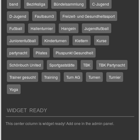
band
Bezirksliga
Bündelsammlung
C-Jugend
D-Jugend
Faulbaum3
Freizeit- und Gesundheitssport
Fußball
Hallenturnier
Hangeln
Jugendfußball
Juniorenfußball
Kinderturnen
Klettern
Kurse
partynacht
Pilates
Pluspunkt Gesundheit
Schönbuch United
Sportgaststätte
TBK
TBK Partynacht
Trainer gesucht
Training
Turn AG
Turnen
Turnier
Yoga
WIDGET READY
This center column is widget ready! Add one in the admin panel.