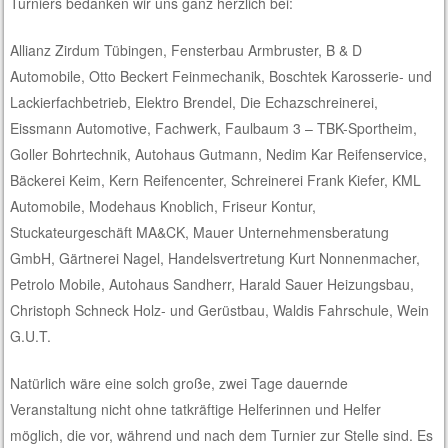
Turniers bedanken wir uns ganz herzlich bei:
Allianz Zirdum Tübingen, Fensterbau Armbruster, B & D
Automobile, Otto Beckert Feinmechanik, Boschtek Karosserie- und
Lackierfachbetrieb, Elektro Brendel, Die Echazschreinerei,
Eissmann Automotive, Fachwerk, Faulbaum 3 – TBK-Sportheim,
Goller Bohrtechnik, Autohaus Gutmann, Nedim Kar Reifenservice,
Bäckerei Keim, Kern Reifencenter, Schreinerei Frank Kiefer, KML
Automobile, Modehaus Knoblich, Friseur Kontur,
Stuckateurgeschäft MA&CK, Mauer Unternehmensberatung
GmbH, Gärtnerei Nagel, Handelsvertretung Kurt Nonnenmacher,
Petrolo Mobile, Autohaus Sandherr, Harald Sauer Heizungsbau,
Christoph Schneck Holz- und Gerüstbau, Waldis Fahrschule, Wein
G.U.T.
Natürlich wäre eine solch große, zwei Tage dauernde
Veranstaltung nicht ohne tatkräftige Helferinnen und Helfer
möglich, die vor, während und nach dem Turnier zur Stelle sind. Es