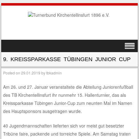
SKIP TO CONTENT
MENU
9. KREISSPARKASSE TÜBINGEN JUNIOR CUP
Posted on
29.01.2019
by
tbkadmin
Am 26. und 27. Januar veranstaltete die Abteilung Juniorenfußball
des TB Kirchentellinsfurt ihr nunmehr 15. Hallenturnier, das als
Kreissparkasse Tübingen Junior-Cup zum neunten Mal im Namen
des Hauptsponsors ausgetragen wurde.
40 Jugendmannschaften lieferten sich vor meist gut besetzter
Tribüne faire, packende und torreiche Spiele. Am Samstag traten