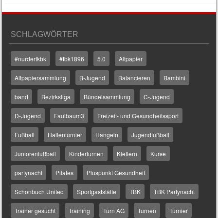
SCHLAGWÖRTER
#nurdertkbk
#tbk1896
5.0
Altpapier
Altpapiersammlung
B-Jugend
Balancieren
Bambini
band
Bezirksliga
Bündelsammlung
C-Jugend
D-Jugend
Faulbaum3
Freizeit- und Gesundheitssport
Fußball
Hallenturnier
Hangeln
Jugendfußball
Juniorenfußball
Kinderturnen
Klettern
Kurse
partynacht
Pilates
Pluspunkt Gesundheit
Schönbuch United
Sportgaststätte
TBK
TBK Partynacht
Trainer gesucht
Training
Turn AG
Turnen
Turnier