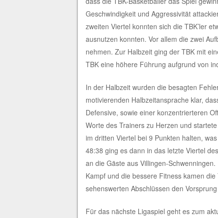
dass die TBK-Basketballer das Spiel gewi
Geschwindigkeit und Aggressivität attackier
zweiten Viertel konnten sich die TBK’ler 
ausnutzen konnten. Vor allem die zwei Auf
nehmen. Zur Halbzeit ging der TBK mit ein
TBK eine höhere Führung aufgrund von indi
In der Halbzeit wurden die besagten Fehle
motivierenden Halbzeitansprache klar, dass
Defensive, sowie einer konzentrierteren O
Worte des Trainers zu Herzen und startete 
im dritten Viertel bei 9 Punkten halten, wa
48:38 ging es dann in das letzte Viertel des
an die Gäste aus Villingen-Schwenningen. 
Kampf und die bessere Fitness kamen die TB
sehenswerten Abschlüssen den Vorsprung 
Für das nächste Ligaspiel geht es zum akt