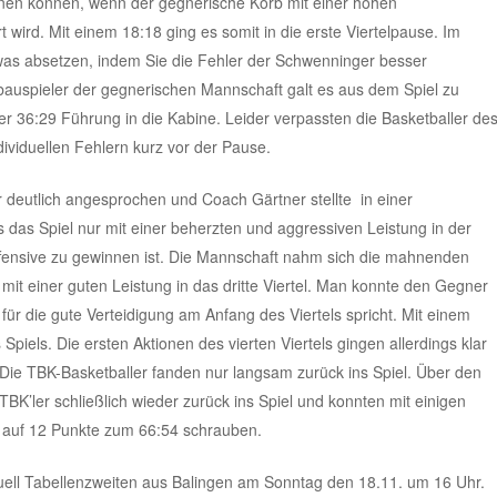
nnen können, wenn der gegnerische Korb mit einer hohen
t wird. Mit einem 18:18 ging es somit in die erste Viertelpause. Im
etwas absetzen, indem Sie die Fehler der Schwenninger besser
bauspieler der gegnerischen Mannschaft galt es aus dem Spiel zu
er 36:29 Führung in die Kabine. Leider verpassten die Basketballer de
viduellen Fehlern kurz vor der Pause.
r deutlich angesprochen und Coach Gärtner stellte in einer
 das Spiel nur mit einer beherzten und aggressiven Leistung in der
ffensive zu gewinnen ist. Die Mannschaft nahm sich die mahnenden
mit einer guten Leistung in das dritte Viertel. Man konnte den Gegner
s für die gute Verteidigung am Anfang des Viertels spricht. Mit einem
 Spiels. Die ersten Aktionen des vierten Viertels gingen allerdings klar
Die TBK-Basketballer fanden nur langsam zurück ins Spiel. Über den
K’ler schließlich wieder zurück ins Spiel und konnten mit einigen
auf 12 Punkte zum 66:54 schrauben.
uell Tabellenzweiten aus Balingen am Sonntag den 18.11. um 16 Uhr.