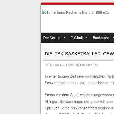
SKIP TO CONTENT
Der Verein
Fußball
Basketball
MENU
DIE TBK-BASKETBALLER GEWI
Posted on
13.11.2018
by
Philipp Koch
In einer langen Zeit sehr umkämpften Part
Schwenningen mit 66:54 und bleiben damit 
Schon vor dem Spiel, welches ungewohnt am
Villingen-Schwenningen der erste Härtetes
Spiel von vorne rein konzentriert beginnen