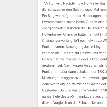
TSV Rottweil. Nachdem die Rottweiler das 
die Echazballer den Spieß dieses Mal rum.
Ein Sieg war aufgrund der Niederlagenserie 
Extramotivation stellte Kosta Z. noch eine
energiegeladen starteten die Hausherren in
Rottenburger Offensive hatte man gut im Gr
Chancenverwertung ließ noch etwas zu Wün
Punkten vorne. Neuzugang Justin Klay brac
konnten die Führung zur Halbzeit auf zeh
Coach Gärtner machte in der Halbzeit deutl
gewinnen sei. Nach kurzen Anlaufschwierigk
Punkte ran, aber dann schaltete der TBK d
Mischung aus aggressiver Mannverteidigu
Zonenverteidigung, wurde den Gästen der Z
Gastgeber. So ging das dritte Viertel mit
ganze Tiefe des Zwölfmannkaders aus und
direkte Vergleich an die Echazballer und de