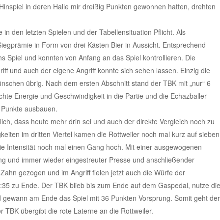
Hinspiel in deren Halle mir dreißig Punkten gewonnen hatten, drehten
in den letzten Spielen und der Tabellensituation Pflicht. Als
 Siegprämie in Form von drei Kästen Bier in Aussicht. Entsprechend
s Spiel und konnten von Anfang an das Spiel kontrollieren. Die
iff und auch der eigene Angriff konnte sich sehen lassen. Einzig die
schen übrig. Nach dem ersten Abschnitt stand der TBK mit „nur“ 6
hte Energie und Geschwindigkeit in die Partie und die Echazballer
n Punkte ausbauen.
ich, dass heute mehr drin sei und auch der direkte Vergleich noch zu
eiten im dritten Viertel kamen die Rottweiler noch mal kurz auf sieben
ie Intensität noch mal einen Gang hoch. Mit einer ausgewogenen
ng und immer wieder eingestreuter Presse und anschließender
ahn gezogen und im Angriff fielen jetzt auch die Würfe der
 58:35 zu Ende. Der TBK blieb bis zum Ende auf dem Gaspedal, nutze di
 gewann am Ende das Spiel mit 36 Punkten Vorsprung. Somit geht der
r TBK übergibt die rote Laterne an die Rottweiler.