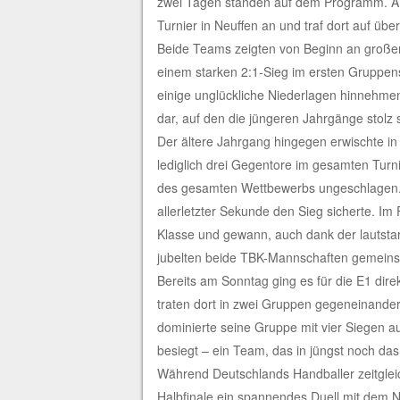
zwei Tagen standen auf dem Programm. Am
Turnier in Neuffen an und traf dort auf ü
Beide Teams zeigten von Beginn an großen
einem starken 2:1-Sieg im ersten Gruppen
einige unglückliche Niederlagen hinnehmen.
dar, auf den die jüngeren Jahrgänge stolz
Der ältere Jahrgang hingegen erwischte in
lediglich drei Gegentore im gesamten Turni
des gesamten Wettbewerbs ungeschlagen. Le
allerletzter Sekunde den Sieg sicherte. 
Klasse und gewann, auch dank der lautstar
jubelten beide TBK-Mannschaften gemeins
Bereits am Sonntag ging es für die E1 dir
traten dort in zwei Gruppen gegeneinander
dominierte seine Gruppe mit vier Siegen a
besiegt – ein Team, das in jüngst noch das
Während Deutschlands Handballer zeitgleic
Halbfinale ein spannendes Duell mit dem N