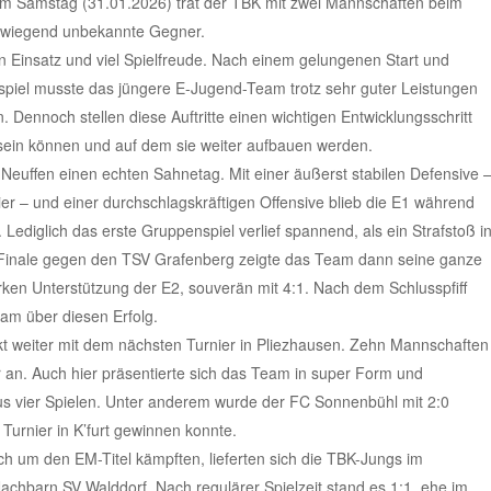
 Samstag (31.01.2026) trat der TBK mit zwei Mannschaften beim
berwiegend unbekannte Gegner.
 Einsatz und viel Spielfreude. Nach einem gelungenen Start und
spiel musste das jüngere E-Jugend-Team trotz sehr guter Leistungen
 Dennoch stellen diese Auftritte einen wichtigen Entwicklungsschritt
 sein können und auf dem sie weiter aufbauen werden.
 Neuffen einen echten Sahnetag. Mit einer äußerst stabilen Defensive 
er – und einer durchschlagskräftigen Offensive blieb die E1 während
diglich das erste Gruppenspiel verlief spannend, als ein Strafstoß i
Im Finale gegen den TSV Grafenberg zeigte das Team dann seine ganze
ken Unterstützung der E2, souverän mit 4:1. Nach dem Schlusspfiff
am über diesen Erfolg.
ekt weiter mit dem nächsten Turnier in Pliezhausen. Zehn Mannschaften
 an. Auch hier präsentierte sich das Team in super Form und
us vier Spielen. Unter anderem wurde der FC Sonnenbühl mit 2:0
 Turnier in K’furt gewinnen konnte.
h um den EM-Titel kämpften, lieferten sich die TBK-Jungs im
achbarn SV Walddorf. Nach regulärer Spielzeit stand es 1:1, ehe im