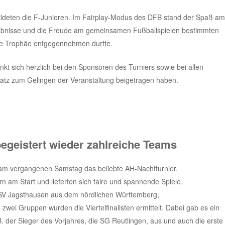
ldeten die F-Junioren. Im Fairplay-Modus des DFB stand der Spaß am
erlebnisse und die Freude am gemeinsamen Fußballspielen bestimmten
ne Trophäe entgegennehmen durfte.
kt sich herzlich bei den Sponsoren des Turniers sowie bei allen
nsatz zum Gelingen der Veranstaltung beigetragen haben.
egeistert wieder zahlreiche Teams
 am vergangenen Samstag das beliebte AH-Nachtturnier.
 am Start und lieferten sich faire und spannende Spiele.
 SV Jagsthausen aus dem nördlichen Württemberg,
n zwei Gruppen wurden die Viertelfinalisten ermittelt. Dabei gab es ein
 der Sieger des Vorjahres, die SG Reutlingen, aus und auch die erste