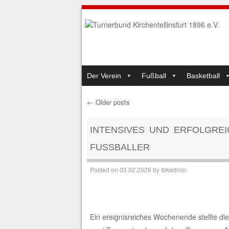
SKIP TO CONTENT
Der Verein
Fußball
Basketball
MENU
←
Older posts
Post navigation
INTENSIVES UND ERFOLGRE
FUSSBALLER
Posted on
03.02.2026
by
tbkadmin
Ein ereignisreiches Wochenende stellte d