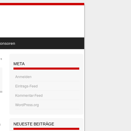
onsoren
→
META
Anmelden
Eintrags-Feed
Kommentar-Feed
WordPress.org
n
NEUESTE BEITRÄGE