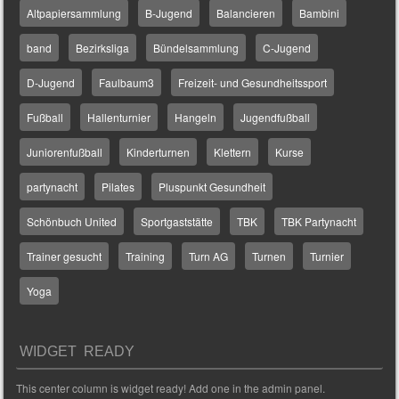
Altpapiersammlung
B-Jugend
Balancieren
Bambini
band
Bezirksliga
Bündelsammlung
C-Jugend
D-Jugend
Faulbaum3
Freizeit- und Gesundheitssport
Fußball
Hallenturnier
Hangeln
Jugendfußball
Juniorenfußball
Kinderturnen
Klettern
Kurse
partynacht
Pilates
Pluspunkt Gesundheit
Schönbuch United
Sportgaststätte
TBK
TBK Partynacht
Trainer gesucht
Training
Turn AG
Turnen
Turnier
Yoga
WIDGET READY
This center column is widget ready! Add one in the admin panel.