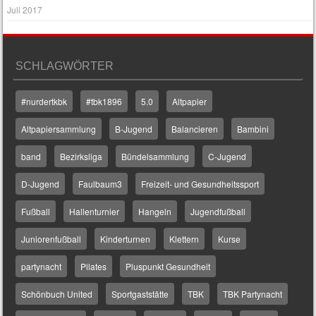
Juli 2017
SCHLAGWÖRTER
#nurdertkbk
#tbk1896
5.0
Altpapier
Altpapiersammlung
B-Jugend
Balancieren
Bambini
band
Bezirksliga
Bündelsammlung
C-Jugend
D-Jugend
Faulbaum3
Freizeit- und Gesundheitssport
Fußball
Hallenturnier
Hangeln
Jugendfußball
Juniorenfußball
Kinderturnen
Klettern
Kurse
partynacht
Pilates
Pluspunkt Gesundheit
Schönbuch United
Sportgaststätte
TBK
TBK Partynacht