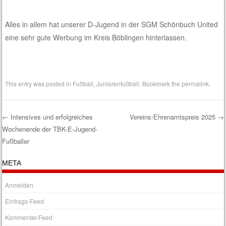
Alles in allem hat unse
rer D
-Jugend i
n der SGM Schönbuch United
eine sehr gute Werbung im Kreis Böblingen hinterlassen.
This entry was posted in
Fußball
,
Juniorenfußball
. Bookmark the
permalink
.
←
Intensives und erfolgreiches
Vereins-Ehrenamtspreis 2025
→
Wochenende der TBK-E-Jugend-
Post navigation
Fußballer
META
Anmelden
Eintrags-Feed
Kommentar-Feed