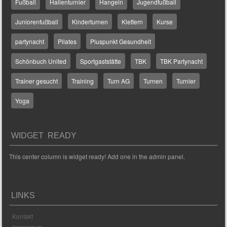
Fußball
Hallenturnier
Hangeln
Jugendfußball
Juniorenfußball
Kinderturnen
Klettern
Kurse
partynacht
Pilates
Pluspunkt Gesundheit
Schönbuch United
Sportgaststätte
TBK
TBK Partynacht
Trainer gesucht
Training
Turn AG
Turnen
Turnier
Yoga
WIDGET READY
This center column is widget ready! Add one in the admin panel.
LINKS
Kontakt
Impressum