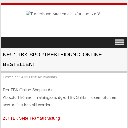
SKIP TO CONTENT
MENU
NEU: TBK-SPORTBEKLEIDUNG ONLINE
BESTELLEN!
Posted on
24.09.2018
by
tbkadmin
Der TBK Online Shop ist da!
Ab sofort können Trainingsanzüge, TBK-Shirts, Hosen, Stutzen
usw. online bestellt werden.
Zur TBK-Seite Teamausrüstung