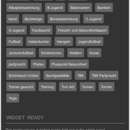
Altpapiersammlung
B-Jugend
Balancieren
Bambini
band
Bezirksliga
Bündelsammlung
C-Jugend
D-Jugend
Faulbaum3
Freizeit- und Gesundheitssport
Fußball
Hallenturnier
Hangeln
Jugendfußball
Juniorenfußball
Kinderturnen
Klettern
Kurse
partynacht
Pilates
Pluspunkt Gesundheit
Schönbuch United
Sportgaststätte
TBK
TBK Partynacht
Trainer gesucht
Training
Turn AG
Turnen
Turnier
Yoga
WIDGET READY
This center column is widget ready! Add one in the admin panel.