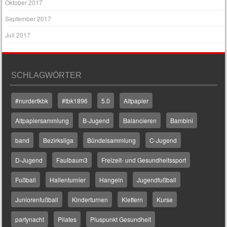
Oktober 2017
September 2017
Juli 2017
SCHLAGWÖRTER
#nurdertkbk
#tbk1896
5.0
Altpapier
Altpapiersammlung
B-Jugend
Balancieren
Bambini
band
Bezirksliga
Bündelsammlung
C-Jugend
D-Jugend
Faulbaum3
Freizeit- und Gesundheitssport
Fußball
Hallenturnier
Hangeln
Jugendfußball
Juniorenfußball
Kinderturnen
Klettern
Kurse
partynacht
Pilates
Pluspunkt Gesundheit