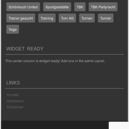
Schönbuch United
Sportgaststätte
TBK
TBK Partynacht
Trainer gesucht
Training
Turn AG
Turnen
Turnier
Yoga
WIDGET READY
This center column is widget ready! Add one in the admin panel.
LINKS
Kontakt
Impressum
Disclaimer