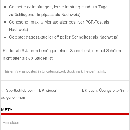
Geimpfte (2 Impfungen, letzte Impfung mind. 14 Tage
zurückliegend, Impfpass als Nachweis)
Genesene (max. 6 Monate alter positiver PCR-Test als
Nachweis)
Getestet (tagesaktueller offizieller Schnelltest als Nachweis)
Kinder ab 6 Jahren benötigen einen Schnelltest, der bei Schülern
nicht älter als 60 Studen ist.
This entry was posted in
Uncategorized
. Bookmark the
permalink
.
←
Sportbetrieb beim TBK wieder
TBK sucht Übungsleiter/in
→
aufgenommen
Post navigation
META
Anmelden