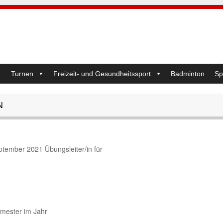
Turnen
Freizeit- und Gesundheitssport
Badminton
Sp
N
tember 2021 Übungsleiter/in für
emester im Jahr