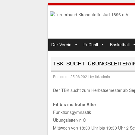
SKIP TO CONTENT
Der Verein
Fußball
Basketball
MENU
TBK SUCHT ÜBUNGSLEITER/I
Posted on
25.06.2021
by
tbkadmin
Der TBK sucht zum Herbstsemester ab Sep
Fit bis ins hohe Alter
Funktionsgymnastik
Übungsleiter/in C
Mittwoch von 18:30 Uhr bis 19:30 Uhr 2 S