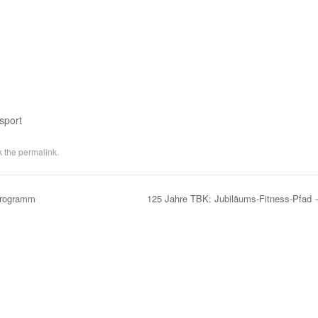
sport
k the
permalink
.
programm
125 Jahre TBK: Jubiläums-Fitness-Pfad