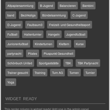
Altpapiersammlung
B-Jugend
Balancieren
Bambini
band
Bezirksliga
Bündelsammlung
C-Jugend
D-Jugend
Faulbaum3
Freizeit- und Gesundheitssport
Fußball
Hallenturnier
Hangeln
Jugendfußball
Juniorenfußball
Kinderturnen
Klettern
Kurse
partynacht
Pilates
Pluspunkt Gesundheit
Schönbuch United
Sportgaststätte
TBK
TBK Partynacht
Trainer gesucht
Training
Turn AG
Turnen
Turnier
Yoga
WIDGET READY
This center column is widget ready! Add one in the admin panel.