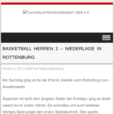
SKIP TO CONTENT
MENU
BASKETBALL HERREN 2 – NIEDERLAGE IN
ROTTENBURG
Posted on
23.11.2022
by
Philipp Kallenberg
Am Samstag ging es für die K‘furter Zwoide nach Rottenburg zum
Auswärtsspiel.
Angereist mit wohl dem jüngsten Kader der Kreisliga, ging es direkt
rasant los im ersten Viertel. Ein schnelles und auch teilweise
fahriges Spiel prägte den ersten Spielabschnitt. Dies spielte