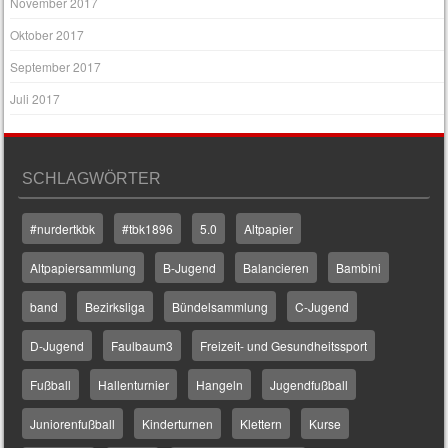
November 2017
Oktober 2017
September 2017
Juli 2017
SCHLAGWÖRTER
#nurdertkbk
#tbk1896
5.0
Altpapier
Altpapiersammlung
B-Jugend
Balancieren
Bambini
band
Bezirksliga
Bündelsammlung
C-Jugend
D-Jugend
Faulbaum3
Freizeit- und Gesundheitssport
Fußball
Hallenturnier
Hangeln
Jugendfußball
Juniorenfußball
Kinderturnen
Klettern
Kurse