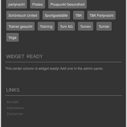
partynacht
Pilates
Pluspunkt Gesundheit
Schönbuch United
Sportgaststätte
TBK
TBK Partynacht
Trainer gesucht
Training
Turn AG
Turnen
Turnier
Yoga
WIDGET READY
This center column is widget ready! Add one in the admin panel.
LINKS
Kontakt
Impressum
Disclaimer