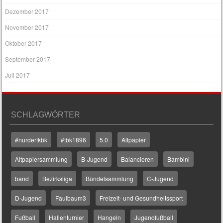
Dezember 2017
November 2017
Oktober 2017
September 2017
Juli 2017
SCHLAGWÖRTER
#nurdertkbk
#tbk1896
5.0
Altpapier
Altpapiersammlung
B-Jugend
Balancieren
Bambini
band
Bezirksliga
Bündelsammlung
C-Jugend
D-Jugend
Faulbaum3
Freizeit- und Gesundheitssport
Fußball
Hallenturnier
Hangeln
Jugendfußball