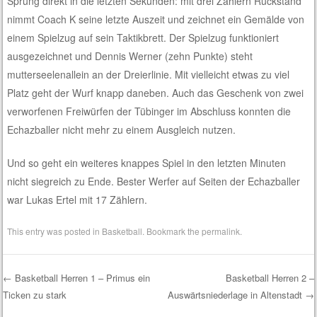
Sprung direkt in die letzten Sekunden: mit drei Zählern Rückstand
nimmt Coach K seine letzte Auszeit und zeichnet ein Gemälde von
einem Spielzug auf sein Taktikbrett. Der Spielzug funktioniert
ausgezeichnet und Dennis Werner (zehn Punkte) steht
mutterseelenallein an der Dreierlinie. Mit vielleicht etwas zu viel
Platz geht der Wurf knapp daneben. Auch das Geschenk von zwei
verworfenen Freiwürfen der Tübinger im Abschluss konnten die
Echazballer nicht mehr zu einem Ausgleich nutzen.
Und so geht ein weiteres knappes Spiel in den letzten Minuten
nicht siegreich zu Ende. Bester Werfer auf Seiten der Echazballer
war Lukas Ertel mit 17 Zählern.
This entry was posted in
Basketball
. Bookmark the
permalink
.
←
Basketball Herren 1 – Primus ein
Basketball Herren 2 –
Ticken zu stark
Auswärtsniederlage in Altenstadt
→
Post navigation