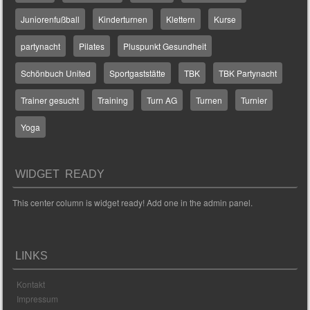
Juniorenfußball
Kinderturnen
Klettern
Kurse
partynacht
Pilates
Pluspunkt Gesundheit
Schönbuch United
Sportgaststätte
TBK
TBK Partynacht
Trainer gesucht
Training
Turn AG
Turnen
Turnier
Yoga
WIDGET READY
This center column is widget ready! Add one in the admin panel.
LINKS
Kontakt
Impressum