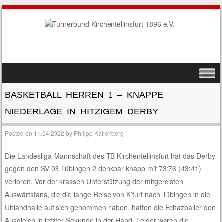
SKIP TO CONTENT
MENU
BASKETBALL HERREN 1 – KNAPPE
NIEDERLAGE IN HITZIGEM DERBY
Posted on
11.04.2022
by
Philipp Kallenberg
Die Landesliga-Mannschaft des TB Kirchentellinsfurt hat das Derby
gegen den SV 03 Tübingen 2 denkbar knapp mit 73:76 (43:41)
verloren. Vor der krassen Unterstützung der mitgereisten
Auswärtsfans, die die lange Reise von K’furt nach Tübingen in die
Uhlandhalle auf sich genommen haben, hatten die Echazballer den
Ausgleich in letzter Sekunde in der Hand. Leider waren die