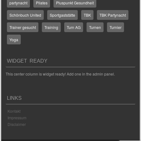
partynacht
Pilates
Pluspunkt Gesundheit
Schönbuch United
Sportgaststätte
TBK
TBK Partynacht
Trainer gesucht
Training
Turn AG
Turnen
Turnier
Yoga
WIDGET READY
This center column is widget ready! Add one in the admin panel.
LINKS
Kontakt
Impressum
Disclaimer