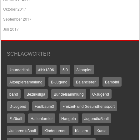
Oktober 2017
September 2017
Juli 2017
SCHLAGWÖRTER
#nurdertkbk
#tbk1896
5.0
Altpapier
Altpapiersammlung
B-Jugend
Balancieren
Bambini
band
Bezirksliga
Bündelsammlung
C-Jugend
D-Jugend
Faulbaum3
Freizeit- und Gesundheitssport
Fußball
Hallenturnier
Hangeln
Jugendfußball
Juniorenfußball
Kinderturnen
Klettern
Kurse