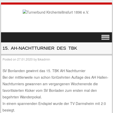
SKIP TO CONTENT
MENU
15. AH-NACHTTURNIER DES TBK
Posted on
27.01.2020
by
tbkadmin
SV Bonlanden gewinnt das 15. TBK AH Nachtturnier
Bei der mittlerweile nun schon fünfzehnten Auflage des AH Hallen-
Nachtturniers gewannen am vergangenen Wochenende die
favoritisierten Kicker vom SV Bonladen zum ersten mal den
begehrten Wanderpokal.
In einem spannenden Endspiel wurde der TV Darmsheim mit 2:0
besiegt.