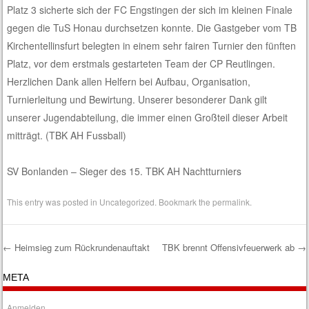
Platz 3 sicherte sich der FC Engstingen der sich im kleinen Finale
gegen die TuS Honau durchsetzen konnte. Die Gastgeber vom TB
Kirchentellinsfurt belegten in einem sehr fairen Turnier den fünften
Platz, vor dem erstmals gestarteten Team der CP Reutlingen.
Herzlichen Dank allen Helfern bei Aufbau, Organisation,
Turnierleitung und Bewirtung. Unserer besonderer Dank gilt
unserer Jugendabteilung, die immer einen Großteil dieser Arbeit
mitträgt. (TBK AH Fussball)
SV Bonlanden – Sieger des 15. TBK AH Nachtturniers
This entry was posted in
Uncategorized
. Bookmark the
permalink
.
←
Heimsieg zum Rückrundenauftakt
TBK brennt Offensivfeuerwerk ab
→
Post navigation
META
Anmelden