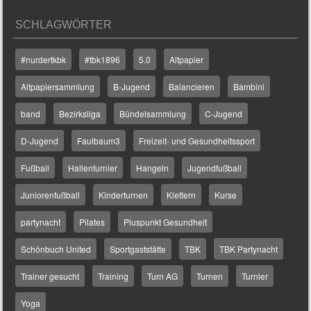
SCHLAGWÖRTER
#nurdertkbk
#tbk1896
5.0
Altpapier
Altpapiersammlung
B-Jugend
Balancieren
Bambini
band
Bezirksliga
Bündelsammlung
C-Jugend
D-Jugend
Faulbaum3
Freizeit- und Gesundheitssport
Fußball
Hallenturnier
Hangeln
Jugendfußball
Juniorenfußball
Kinderturnen
Klettern
Kurse
partynacht
Pilates
Pluspunkt Gesundheit
Schönbuch United
Sportgaststätte
TBK
TBK Partynacht
Trainer gesucht
Training
Turn AG
Turnen
Turnier
Yoga