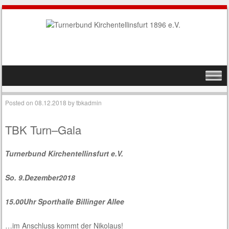
SKIP TO CONTENT
MENU
Posted on
08.12.2018
by
tbkadmin
TBK Turn–Gala
Turnerbund Kirchentellinsfurt e.V.
So. 9.
Dezember
2018
15.00
Uhr Sporthalle
Billinger
Allee
…im Anschluss kommt der Nikolaus!