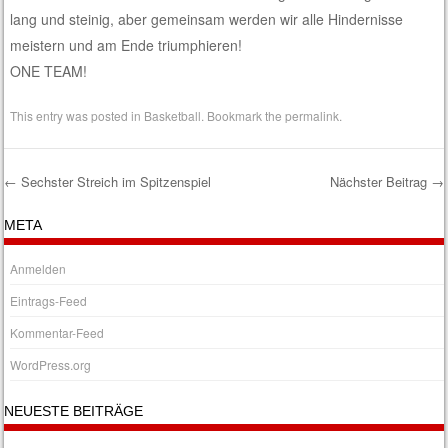
lang und steinig, aber gemeinsam werden wir alle Hindernisse
meistern und am Ende triumphieren!
ONE TEAM!
This entry was posted in
Basketball
. Bookmark the
permalink
.
←
Sechster Streich im Spitzenspiel
Nächster Beitrag
→
Post navigation
META
Anmelden
Eintrags-Feed
Kommentar-Feed
WordPress.org
NEUESTE BEITRÄGE