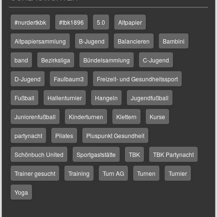
#nurdertkbk
#tbk1896
5.0
Altpapier
Altpapiersammlung
B-Jugend
Balancieren
Bambini
band
Bezirksliga
Bündelsammlung
C-Jugend
D-Jugend
Faulbaum3
Freizeit- und Gesundheitssport
Fußball
Hallenturnier
Hangeln
Jugendfußball
Juniorenfußball
Kinderturnen
Klettern
Kurse
partynacht
Pilates
Pluspunkt Gesundheit
Schönbuch United
Sportgaststätte
TBK
TBK Partynacht
Trainer gesucht
Training
Turn AG
Turnen
Turnier
Yoga