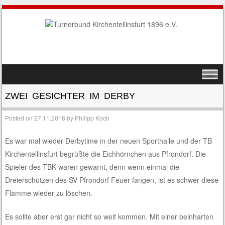
SKIP TO CONTENT
MENU
ZWEI GESICHTER IM DERBY
Posted on
27.11.2018
by
Philipp Koch
Es war mal wieder Derbytime in der neuen Sporthalle und der TB
Kirchentellinsfurt begrüßte die Eichhörnchen aus Pfrondorf. Die
Spieler des TBK waren gewarnt, denn wenn einmal die
Dreierschützen des SV Pfrondorf Feuer fangen, ist es schwer diese
Flamme wieder zu löschen.
Es sollte aber erst gar nicht so weit kommen. Mit einer beinharten