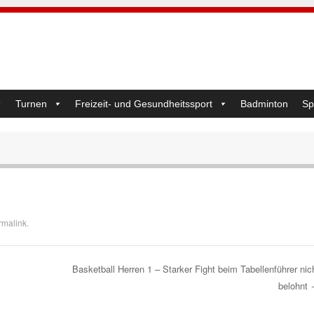
Turnen
Freizeit- und Gesundheitssport
Badminton
Sp
rmalink
.
Basketball Herren 1 – Starker Fight beim Tabellenführer nic
belohnt