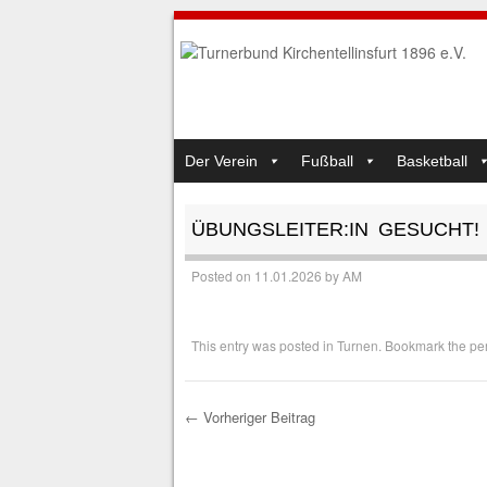
SKIP TO CONTENT
Der Verein
Fußball
Basketball
MENU
ÜBUNGSLEITER:IN GESUCHT!
Posted on
11.01.2026
by
AM
This entry was posted in
Turnen
. Bookmark the
pe
←
Vorheriger Beitrag
Post navigation