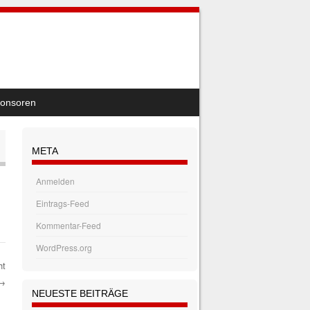
onsoren
META
Anmelden
Eintrags-Feed
Kommentar-Feed
WordPress.org
ht
→
NEUESTE BEITRÄGE