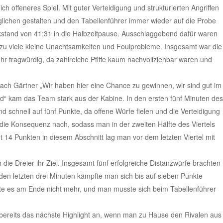
lich offeneres Spiel. Mit guter Verteidigung und strukturierten Angriffen
lichen gestalten und den Tabellenführer immer wieder auf die Probe
kstand von 41:31 in die Halbzeitpause. Ausschlaggebend dafür waren
 zu viele kleine Unachtsamkeiten und Foulprobleme. Insgesamt war die
hr fragwürdig, da zahlreiche Pfiffe kaum nachvollziehbar waren und
ch Gärtner „Wir haben hier eine Chance zu gewinnen, wir sind gut im
d“ kam das Team stark aus der Kabine. In den ersten fünf Minuten des
d schnell auf fünf Punkte, da offene Würfe fielen und die Verteidigung
 die Konsequenz nach, sodass man in der zweiten Hälfte des Viertels
mt 14 Punkten in diesem Abschnitt lag man vor dem letzten Viertel mit
die Dreier ihr Ziel. Insgesamt fünf erfolgreiche Distanzwürfe brachten
den letzten drei Minuten kämpfte man sich bis auf sieben Punkte
chte es am Ende nicht mehr, und man musste sich beim Tabellenführer
ereits das nächste Highlight an, wenn man zu Hause den Rivalen aus