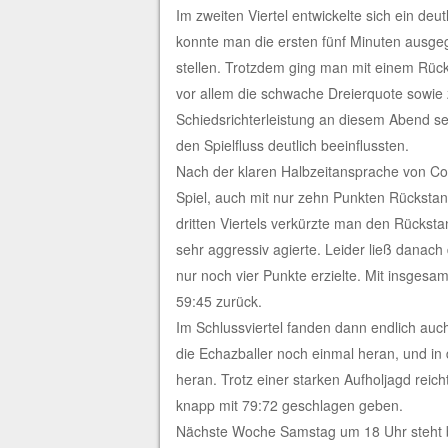
Im zweiten Viertel entwickelte sich ein deut
konnte man die ersten fünf Minuten ausgeg
stellen. Trotzdem ging man mit einem Rüc
vor allem die schwache Dreierquote sowie
Schiedsrichterleistung an diesem Abend se
den Spielfluss deutlich beeinflussten.
Nach der klaren Halbzeitansprache von Coa
Spiel, auch mit nur zehn Punkten Rückstan
dritten Viertels verkürzte man den Rückstan
sehr aggressiv agierte. Leider ließ danach
nur noch vier Punkte erzielte. Mit insgesa
59:45 zurück.
Im Schlussviertel fanden dann endlich auch 
die Echazballer noch einmal heran, und in 
heran. Trotz einer starken Aufholjagd rei
knapp mit 79:72 geschlagen geben.
Nächste Woche Samstag um 18 Uhr steht b