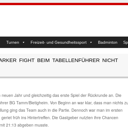
Turnen
Freizeit- und Gesundheitssport
Badminton
Sp
ARKER FIGHT BEIM TABELLENFÜHRER NICHT
neuen Jahr und gleichzeitig das erste Spiel der Rückrunde an. Die
ührer BG Tamm/Bietigheim. Von Beginn an war klar, dass man nichts z
tellung ging das Team auch in die Partie. Dennoch war man im ersten
geriet früh ins Hintertreffen. Die Gastgeber nutzten ihre Chancen
 mit 21:13 abgeben musste.