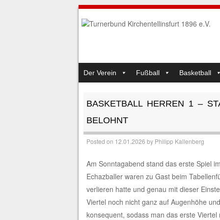
SKIP TO CONTENT
Der Verein
Fußball
Basketball
MENU
BASKETBALL HERREN 1 – ST
BELOHNT
Posted on
12.01.2026
by
Philipp Kallenberg
Am Sonntagabend stand das erste Spiel im 
Echazballer waren zu Gast beim Tabellenf
verlieren hatte und genau mit dieser Eins
Viertel noch nicht ganz auf Augenhöhe und 
konsequent, sodass man das erste Viertel