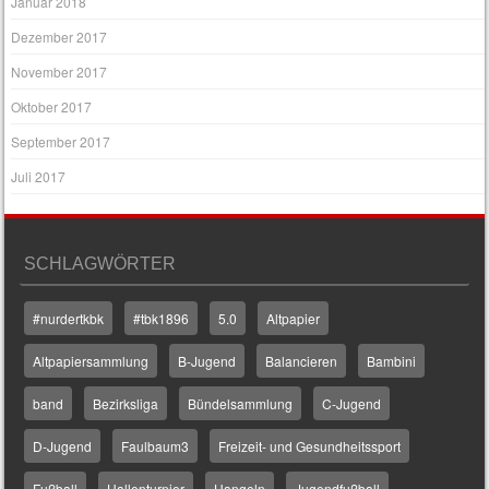
Januar 2018
Dezember 2017
November 2017
Oktober 2017
September 2017
Juli 2017
SCHLAGWÖRTER
#nurdertkbk
#tbk1896
5.0
Altpapier
Altpapiersammlung
B-Jugend
Balancieren
Bambini
band
Bezirksliga
Bündelsammlung
C-Jugend
D-Jugend
Faulbaum3
Freizeit- und Gesundheitssport
Fußball
Hallenturnier
Hangeln
Jugendfußball