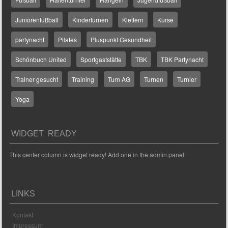
Juniorenfußball
Kinderturnen
Klettern
Kurse
partynacht
Pilates
Pluspunkt Gesundheit
Schönbuch United
Sportgaststätte
TBK
TBK Partynacht
Trainer gesucht
Training
Turn AG
Turnen
Turnier
Yoga
WIDGET READY
This center column is widget ready! Add one in the admin panel.
LINKS
Kontakt
Impressum