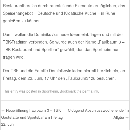
Restaurantbereich durch raumteilende Elemente ermöglichen, das
Speisenangebot – Deutsche und Kroatische Küche – in Ruhe
genießen zu können.
Damit wollen die Dominikovics neue Ideen einbringen und mit der
TBK-Tradition verbinden. So wurde auch der Name „Faulbaum 3 –
TBK-Restaurant und Sportbar“ gewählt, den das Sportheim nun
tragen wird.
Der TBK und die Familie Dominikovic laden hiermit herzlich ein, ab
Freitag, dem 22. Juni, 17 Uhr den „Faulbaum3“ zu besuchen.
This entry was posted in
Sportheim
. Bookmark the
permalink
.
←
Neueröffnung Faulbaum 3 – TBK
C-Jugend Abschlusswochenende im
Gaststätte und Sportsbar am Freitag
Allgäu
→
Post navigation
22. Juni