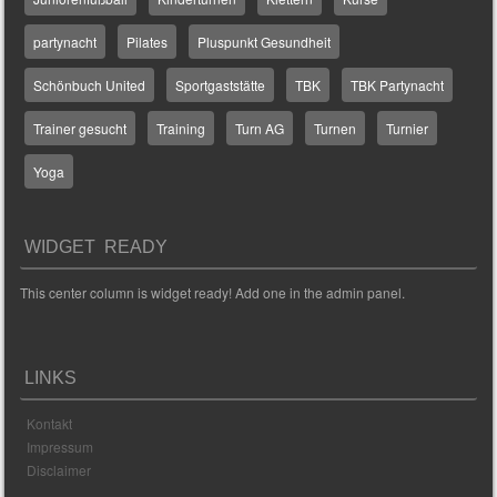
partynacht
Pilates
Pluspunkt Gesundheit
Schönbuch United
Sportgaststätte
TBK
TBK Partynacht
Trainer gesucht
Training
Turn AG
Turnen
Turnier
Yoga
WIDGET READY
This center column is widget ready! Add one in the admin panel.
LINKS
Kontakt
Impressum
Disclaimer