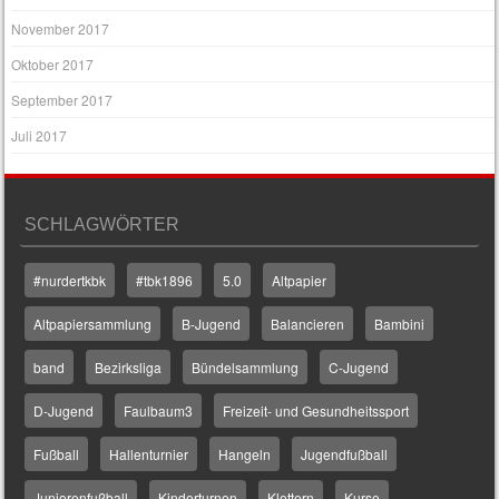
November 2017
Oktober 2017
September 2017
Juli 2017
SCHLAGWÖRTER
#nurdertkbk
#tbk1896
5.0
Altpapier
Altpapiersammlung
B-Jugend
Balancieren
Bambini
band
Bezirksliga
Bündelsammlung
C-Jugend
D-Jugend
Faulbaum3
Freizeit- und Gesundheitssport
Fußball
Hallenturnier
Hangeln
Jugendfußball
Juniorenfußball
Kinderturnen
Klettern
Kurse