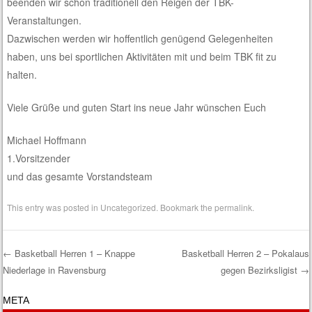
beenden wir schon traditionell den Reigen der TBK-
Veranstaltungen.
Dazwischen werden wir hoffentlich genügend Gelegenheiten
haben, uns bei sportlichen Aktivitäten mit und beim TBK fit zu
halten.
Viele Grüße und guten Start ins neue Jahr wünschen Euch
Michael Hoffmann
1.Vorsitzender
und das gesamte Vorstandsteam
This entry was posted in
Uncategorized
. Bookmark the
permalink
.
←
Basketball Herren 1 – Knappe
Basketball Herren 2 – Pokalaus
Niederlage in Ravensburg
gegen Bezirksligist
→
Post navigation
META